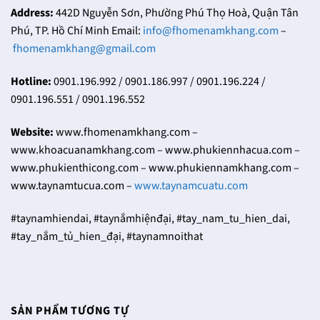
Address:
442D Nguyễn Sơn, Phường Phú Thọ Hoà, Quận Tân
Phú, TP. Hồ Chí Minh Email:
info@fhomenamkhang.com
–
fhomenamkhang@gmail.com
Hotline:
0901.196.992 / 0901.186.997 / 0901.196.224 /
0901.196.551 / 0901.196.552
Website:
www.fhomenamkhang.com –
www.khoacuanamkhang.com – www.phukiennhacua.com –
www.phukienthicong.com – www.phukiennamkhang.com –
www.taynamtucua.com –
www.taynamcuatu.com
#taynamhiendai, #taynắmhiệnđại, #tay_nam_tu_hien_dai,
#tay_nắm_tủ_hien_đại, #taynamnoithat
SẢN PHẨM TƯƠNG TỰ