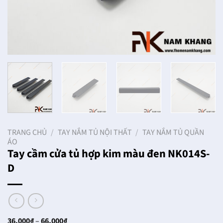
TRANG CHỦ
/
TAY NẮM TỦ NỘI THẤT
/
TAY NẮM TỦ QUẦN
ÁO
Tay cầm cửa tủ hợp kim màu đen NK014S-
D
Khoảng
36,000
₫
–
66,000
₫