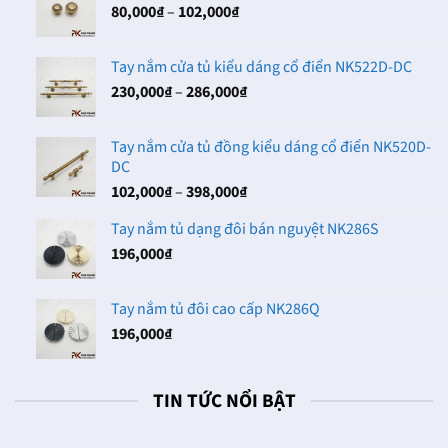
Khoảng
80,000
₫
–
102,000
₫
đến
giá:
142,000₫
từ
Tay nắm cửa tủ kiểu dáng cổ điển NK522D-DC
80,000₫
Khoảng
230,000
₫
–
286,000
₫
đến
giá:
102,000₫
từ
Tay nắm cửa tủ đồng kiểu dáng cổ điển NK520D-
230,000₫
DC
đến
Khoảng
102,000
₫
–
398,000
₫
286,000₫
giá:
Tay nắm tủ dạng đôi bán nguyệt NK286S
từ
196,000
₫
102,000₫
đến
398,000₫
Tay nắm tủ đôi cao cấp NK286Q
196,000
₫
TIN TỨC NỔI BẬT