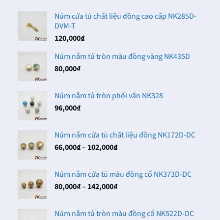
Núm cửa tủ chất liệu đồng cao cấp NK285D-
DVM-T
120,000
₫
Núm nắm tủ tròn màu đồng vàng NK435D
80,000
₫
Núm nắm tủ tròn phối vân NK328
96,000
₫
Núm nắm cửa tủ chất liệu đồng NK172D-DC
Khoảng
66,000
₫
–
102,000
₫
giá:
từ
Núm nắm cửa tủ màu đồng cổ NK373D-DC
66,000₫
Khoảng
80,000
₫
–
142,000
₫
đến
giá:
102,000₫
từ
Núm nắm tủ tròn màu đồng cổ NK522D-DC
80,000₫