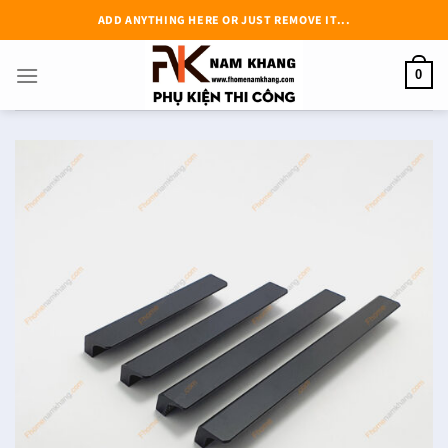
Chuyển
ADD ANYTHING HERE OR JUST REMOVE IT...
đến
nội
0
dung