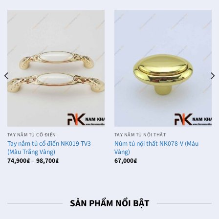
TAY NẮM TỦ CỔ ĐIỂN
TAY NẮM TỦ NỘI THẤT
Tay nắm tủ cổ điển NK019-TV3
Núm tủ nội thất NK078-V (Màu
(Màu Trắng Vàng)
Vàng)
Khoảng
74,900
₫
–
98,700
₫
67,000
₫
giá:
từ
74,900₫
đến
98,700₫
SẢN PHẨM NỔI BẬT