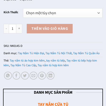
giá:
từ
36,000₫
Kích Thước
đến
66,000₫
Tay cầm cửa tủ hợp kim màu đen NK014S-D số lượng
THÊM VÀO GIỎ HÀNG
SKU:
NK014S-D
Danh mục:
Tay Nắm Tủ Hiện Đại
,
Tay Nắm Tủ Nội Thất
,
Tay Nắm Tủ Quần Áo
Thẻ:
Tay nắm tủ áo hợp kim kẽm
,
tay nắm tủ bếp
,
Tay nắm tủ bếp hợp kim
kẽm
,
Tay Nắm Tủ Cao Cấp
,
Tay nắm tủ hợp kim kẽm
DANH MỤC SẢN PHẨM
TAY NẮM CỬA TỦ