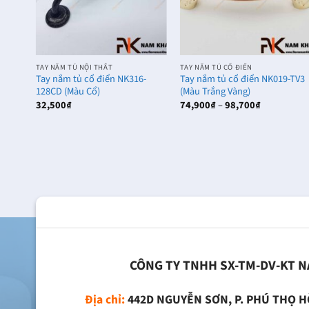
TAY NẮM TỦ NỘI THẤT
TAY NẮM TỦ CỔ ĐIỂN
1-XV
Tay nắm tủ cổ điển NK316-
Tay nắm tủ cổ điển NK019-TV3
128CD (Màu Cổ)
(Màu Trắng Vàng)
Khoảng
32,500
₫
74,900
₫
–
98,700
₫
giá:
từ
74,900₫
đến
98,700₫
CÔNG TY TNHH SX-TM-DV-KT 
Địa chỉ:
442D NGUYỄN SƠN, P. PHÚ THỌ H