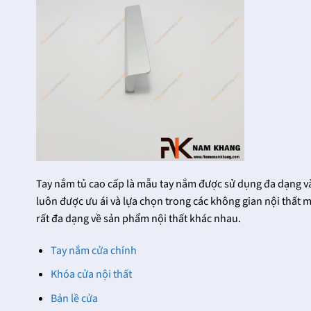
24/12/2021
Trọng
Trên thị trường hiện nay
27/12/2021
có rất nhiều nhà phân
Tại
phối khóa cửa thông
FHomeNamKhang hiện
phòng cao cấp khác
có trên dưới hàng chục
nhau, đều [...]
mẫu khóa cửa đại sảnh
với sự đa dạng về kiểu
dáng, mẫu [...]
Tay nắm tủ cao cấp là mẫu tay nắm được sử dụng đa dạng và
luôn được ưu ái và lựa chọn trong các không gian nội thấ
rất đa dạng về sản phẩm nội thất khác nhau.
Tay nắm cửa chính
Khóa cửa nội thất
Bản lề cửa