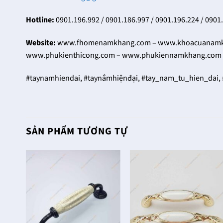
Hotline:
0901.196.992 / 0901.186.997 / 0901.196.224 / 0901
Website:
www.fhomenamkhang.com – www.khoacuanamkh
www.phukienthicong.com – www.phukiennamkhang.com 
#taynamhiendai, #taynắmhiệnđại, #tay_nam_tu_hien_dai,
SẢN PHẨM TƯƠNG TỰ