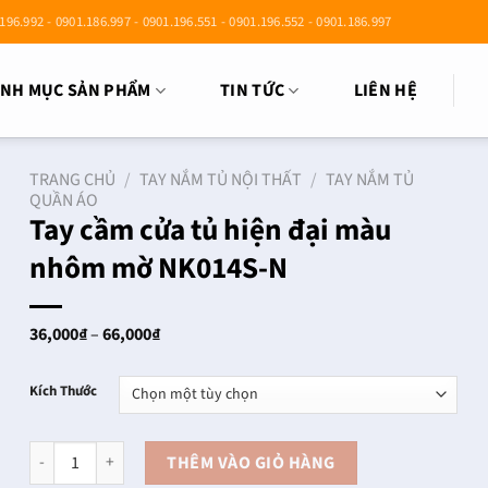
196.992 - 0901.186.997 - 0901.196.551 - 0901.196.552 - 0901.186.997
NH MỤC SẢN PHẨM
TIN TỨC
LIÊN HỆ
TRANG CHỦ
/
TAY NẮM TỦ NỘI THẤT
/
TAY NẮM TỦ
QUẦN ÁO
Tay cầm cửa tủ hiện đại màu
nhôm mờ NK014S-N
Khoảng
36,000
₫
–
66,000
₫
giá:
từ
36,000₫
Kích Thước
đến
66,000₫
Tay cầm cửa tủ hiện đại màu nhôm mờ NK014S-N số lượng
THÊM VÀO GIỎ HÀNG