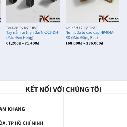
TAY NẮM TỦ NỘI THẤT
TAY NẮM TỦ NỘI THẤT
T
Tay nắm tủ hiện đại NK026-DH
Núm cửa tủ cao cấp NK404A-
T
(Màu Đen Hồng)
RD (Màu Đồng Rêu)
1
Khoảng
Khoảng
61,200
₫
–
71,400
₫
168,000
₫
–
236,000
₫
1
giá:
giá:
từ
từ
61,200₫
168,000₫
đến
đến
71,400₫
236,000₫
KẾT NỐI VỚI CHÚNG TÔI
NAM KHANG
ÒA, TP HỒ CHÍ MINH