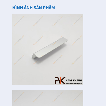
HÌNH ẢNH SẢN PHẨM
Khóa Cửa Đại Sảnh
Các mẫu khóa cửa
FHomeNamKhang
thông phòng dùng
Cho Ngôi Nhà Của
cho cửa gỗ
Bạn Thêm Sang