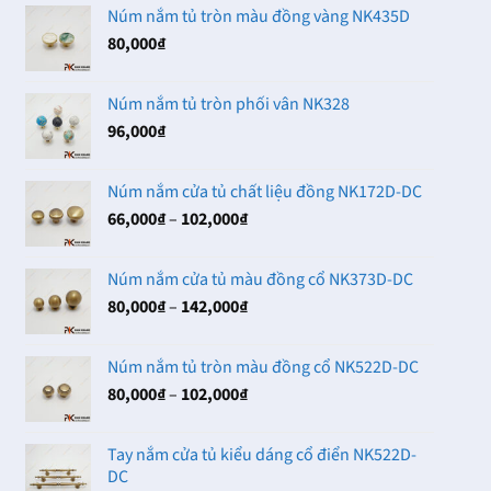
Núm nắm tủ tròn màu đồng vàng NK435D
80,000
₫
Núm nắm tủ tròn phối vân NK328
96,000
₫
Núm nắm cửa tủ chất liệu đồng NK172D-DC
Khoảng
66,000
₫
–
102,000
₫
giá:
từ
Núm nắm cửa tủ màu đồng cổ NK373D-DC
66,000₫
Khoảng
80,000
₫
–
142,000
₫
đến
giá:
102,000₫
từ
Núm nắm tủ tròn màu đồng cổ NK522D-DC
80,000₫
Khoảng
80,000
₫
–
102,000
₫
đến
giá:
142,000₫
từ
Tay nắm cửa tủ kiểu dáng cổ điển NK522D-
80,000₫
DC
đến