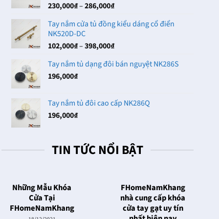
Khoảng
230,000
₫
–
286,000
₫
102,000₫
giá:
Tay nắm cửa tủ đồng kiểu dáng cổ điển
từ
NK520D-DC
230,000₫
Khoảng
102,000
₫
–
398,000
₫
đến
giá:
286,000₫
Tay nắm tủ dạng đôi bán nguyệt NK286S
từ
196,000
₫
102,000₫
đến
398,000₫
Tay nắm tủ đôi cao cấp NK286Q
196,000
₫
TIN TỨC NỔI BẬT
Những Mẫu Khóa
FHomeNamKhang
Cửa Tại
nhà cung cấp khóa
FHomeNamKhang
cửa tay gạt uy tín
nhất hiện nay