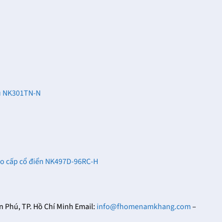
âu NK301TN-N
ao cấp cổ điển NK497D-96RC-H
Phú, TP. Hồ Chí Minh Email:
info@fhomenamkhang.com
–