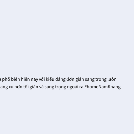
18/12/2021
Trong cuộc sống đời
Khóa cửa tay gạt có
thường thì bạn dễ nhìn
nhiều thiết kế khác
thấy những chiếc khóa
nhau, đa dạng về hoa
cửa tay gạt ở nhiều nơi
văn, họa tiết và cũng có
khác [...]
nhiều [...]
 phổ biến hiện nay với kiểu dáng đơn giản sang trong luôn
t mang xu hơn tối giản và sang trọng ngoài ra FhomeNamKhang