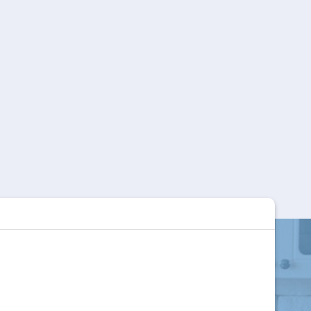
AY NẮM TỦ BẰNG ĐỒNG
ay nắm tủ bằng đồng NKD118-
70V (Màu Đồng Vàng)
12,000
₫