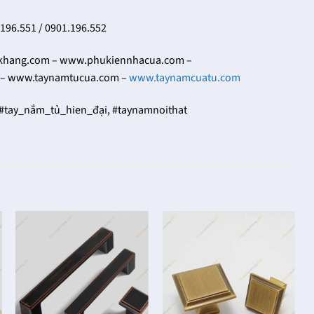
.196.551 / 0901.196.552
ang.com – www.phukiennhacua.com –
– www.taynamtucua.com –
www.taynamcuatu.com
 #tay_nắm_tủ_hien_đại, #taynamnoithat