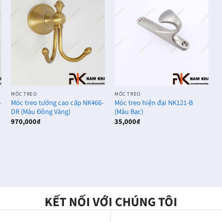
MÓC TREO
MÓC TREO
M
-
Móc treo tường cao cấp NK466-
Móc treo hiện đại NK121-B
M
DR (Màu Đồng Vàng)
(Màu Bạc)
R
970,000
₫
35,000
₫
1
KẾT NỐI VỚI CHÚNG TÔI