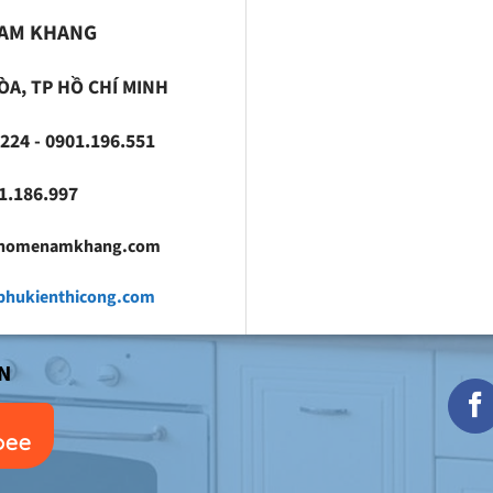
NAM KHANG
ÒA, TP HỒ CHÍ MINH
224 - 0901.196.551
186.997
fhomenamkhang.com
hukienthicong.com
N