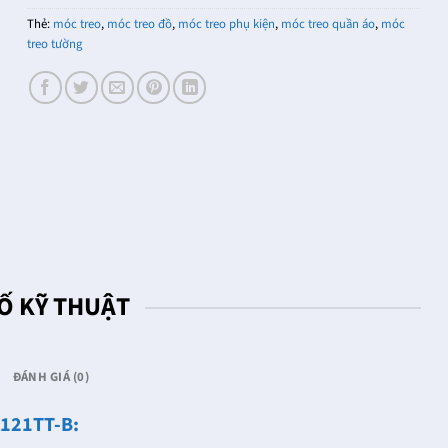
Thẻ:
móc treo
,
móc treo đồ
,
móc treo phụ kiện
,
móc treo quần áo
,
móc
treo tường
Ố KỸ THUẬT
ĐÁNH GIÁ (0)
K121TT-B: