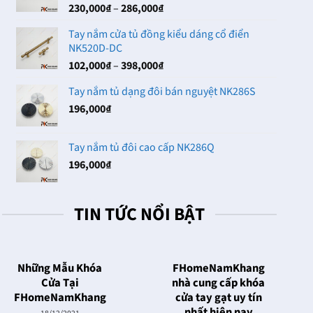
Khoảng
230,000
₫
–
286,000
₫
102,000₫
giá:
Tay nắm cửa tủ đồng kiểu dáng cổ điển
từ
NK520D-DC
230,000₫
Khoảng
102,000
₫
–
398,000
₫
đến
giá:
286,000₫
Tay nắm tủ dạng đôi bán nguyệt NK286S
từ
196,000
₫
102,000₫
đến
398,000₫
Tay nắm tủ đôi cao cấp NK286Q
196,000
₫
TIN TỨC NỔI BẬT
Những Mẫu Khóa
FHomeNamKhang
Cửa Tại
nhà cung cấp khóa
FHomeNamKhang
cửa tay gạt uy tín
nhất hiện nay