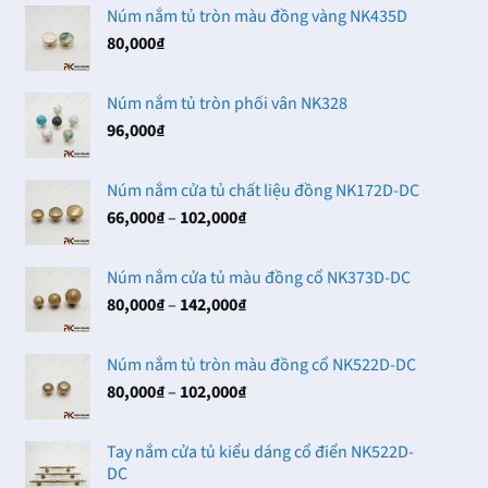
Núm nắm tủ tròn màu đồng vàng NK435D
80,000
₫
Núm nắm tủ tròn phối vân NK328
96,000
₫
Núm nắm cửa tủ chất liệu đồng NK172D-DC
Khoảng
66,000
₫
–
102,000
₫
giá:
từ
Núm nắm cửa tủ màu đồng cổ NK373D-DC
66,000₫
Khoảng
80,000
₫
–
142,000
₫
đến
giá:
102,000₫
từ
Núm nắm tủ tròn màu đồng cổ NK522D-DC
80,000₫
Khoảng
80,000
₫
–
102,000
₫
đến
giá:
142,000₫
từ
Tay nắm cửa tủ kiểu dáng cổ điển NK522D-
80,000₫
DC
đến