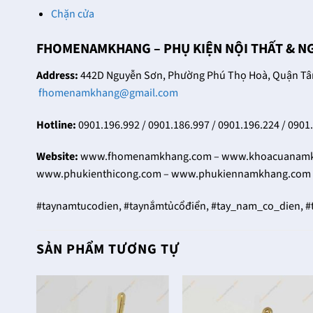
24/12/2021
Trọng
Chặn cửa
Trên thị trường hiện nay
27/12/2021
có rất nhiều nhà phân
FHOMENAMKHANG – PHỤ KIỆN NỘI THẤT & N
Tại
phối khóa cửa thông
FHomeNamKhang hiện
phòng cao cấp khác
Address:
442D Nguyễn Sơn, Phường Phú Thọ Hoà, Quận Tân 
có trên dưới hàng chục
nhau, đều [...]
fhomenamkhang@gmail.com
mẫu khóa cửa đại sảnh
với sự đa dạng về kiểu
Hotline:
0901.196.992 / 0901.186.997 / 0901.196.224 / 0901
dáng, mẫu [...]
Website:
www.fhomenamkhang.com – www.khoacuanamkh
www.phukienthicong.com – www.phukiennamkhang.com 
#taynamtucodien, #taynắmtủcổđiển, #tay_nam_co_dien, 
SẢN PHẨM TƯƠNG TỰ