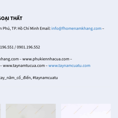
18/12/2021
Trong cuộc sống đời
Khóa cửa tay gạt có
thường thì bạn dễ nhìn
nhiều thiết kế khác
thấy những chiếc khóa
GOẠI THẤT
nhau, đa dạng về hoa
cửa tay gạt ở nhiều nơi
văn, họa tiết và cũng có
Phú, TP. Hồ Chí Minh Email:
info@fhomenamkhang.com
–
khác [...]
nhiều [...]
.196.551 / 0901.196.552
ang.com – www.phukiennhacua.com –
– www.taynamtucua.com –
www.taynamcuatu.com
#tay_năm_cổ_điển, #taynamcuatu