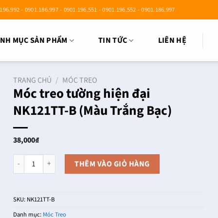
196.992 - 0901.186.997 - 0901.196.551 - 0901.196.552 - 0901.186.997
NH MỤC SẢN PHẨM
TIN TỨC
LIÊN HỆ
TRANG CHỦ
/
MÓC TREO
Móc treo tường hiện đại
NK121TT-B (Màu Trắng Bạc)
38,000
₫
Móc treo tường hiện đại NK121TT-B (Màu Trắng Bạc) số lượng
THÊM VÀO GIỎ HÀNG
SKU:
NK121TT-B
Danh mục:
Móc Treo