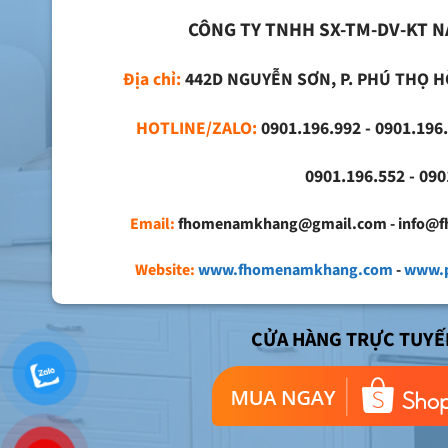
CÔNG TY TNHH SX-TM-DV-KT 
Địa chỉ:
442D NGUYỄN SƠN, P. PHÚ THỌ H
HOTLINE/ZALO:
0901.196.992 - 0901.196.
0901.196.552 - 0901.
Email:
fhomenamkhang@gmail.com - info@
Website:
www.fhomenamkhang.com
-
www.p
CỬA HÀNG TRỰC TUYẾ