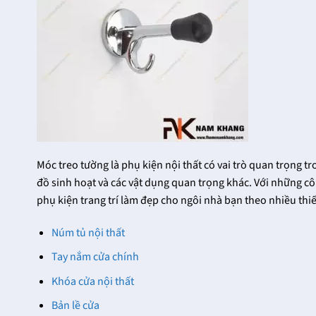
Móc treo tường là phụ kiện nội thất có vai trò quan trọng t
đồ sinh hoạt và các vật dụng quan trọng khác. Với những c
phụ kiện trang trí làm đẹp cho ngôi nhà bạn theo nhiều thi
Núm tủ nội thất
Tay nắm cửa chính
Khóa Cửa Đại Sảnh
Các mẫu khóa cửa
Khóa cửa nội thất
FHomeNamKhang
thông phòng dùng
Cho Ngôi Nhà Của
cho cửa gỗ
Bản lề cửa
Bạn Thêm Sang