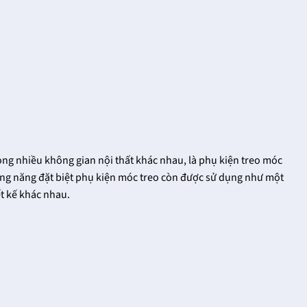
rong nhiều không gian nội thất khác nhau, là phụ kiện treo móc
ông năng đặt biệt phụ kiện móc treo còn được sử dụng như một
ết kế khác nhau.
Khóa cửa tay gạt
Vua khóa cửa tay
FHomeNamKhang
gạt tại
FHomeNamKhang
18/12/2021