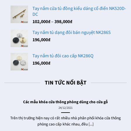
từ
Tay nắm cửa tủ đồng kiểu dáng cổ điển NK520D-
230,000₫
DC
đến
Khoảng
102,000
₫
–
398,000
₫
286,000₫
giá:
Tay nắm tủ dạng đôi bán nguyệt NK286S
từ
196,000
₫
102,000₫
đến
398,000₫
Tay nắm tủ đôi cao cấp NK286Q
196,000
₫
TIN TỨC NỔI BẬT
Các mẫu khóa cửa thông phòng dùng cho cửa gỗ
24/12/2021
Trên thị trường hiện nay có rất nhiều nhà phân phối khóa cửa thông
phòng cao cấp khác nhau, đều [...]