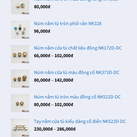
80,000
₫
Núm nắm tủ tròn phối vân NK328
96,000
₫
Núm nắm cửa tủ chất liệu đồng NK172D-DC
Khoảng
66,000
₫
–
102,000
₫
giá:
từ
Núm nắm cửa tủ màu đồng cổ NK373D-DC
66,000₫
Khoảng
80,000
₫
–
142,000
₫
đến
giá:
102,000₫
từ
Núm nắm tủ tròn màu đồng cổ NK522D-DC
80,000₫
Khoảng
80,000
₫
–
102,000
₫
đến
giá:
142,000₫
từ
Tay nắm cửa tủ kiểu dáng cổ điển NK522D-DC
80,000₫
Khoảng
230,000
₫
–
286,000
₫
đến
giá:
102,000₫