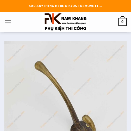
Chuyển
ADD ANYTHING HERE OR JUST REMOVE IT...
đến
nội
0
dung