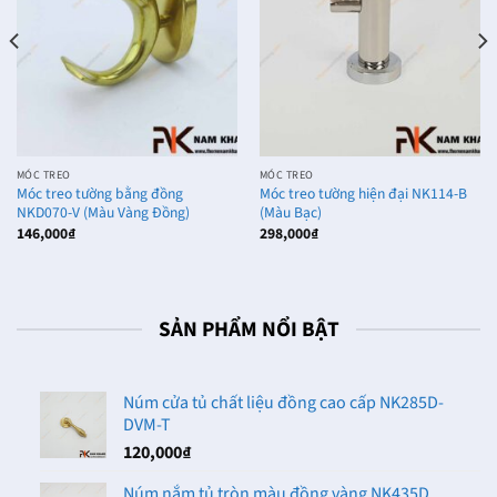
MÓC TREO
MÓC TREO
Móc treo tường bằng đồng
Móc treo tường hiện đại NK114-B
NKD070-V (Màu Vàng Đồng)
(Màu Bạc)
146,000
₫
298,000
₫
SẢN PHẨM NỔI BẬT
Núm cửa tủ chất liệu đồng cao cấp NK285D-
DVM-T
120,000
₫
Núm nắm tủ tròn màu đồng vàng NK435D