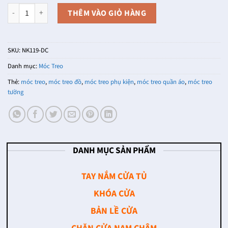
Móc gắn tường bằng đồng NK119-DC (Màu Đồng Cổ) số lượng
THÊM VÀO GIỎ HÀNG
SKU:
NK119-DC
Danh mục:
Móc Treo
Thẻ:
móc treo
,
móc treo đồ
,
móc treo phụ kiện
,
móc treo quần áo
,
móc treo
tường
DANH MỤC SẢN PHẨM
TAY NẮM CỬA TỦ
KHÓA CỬA
BẢN LỀ CỬA