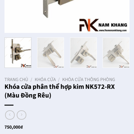
TRANG CHỦ
/
KHÓA CỬA
/
KHÓA CỬA THÔNG PHÒNG
Khóa cửa phân thể hợp kim NK572-RX
(Màu Đồng Rêu)
750,000
₫