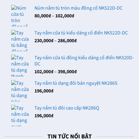
từ
Núm nắm tủ tròn màu đồng cổ NK522D-DC
80,000₫
Khoảng
80,000
₫
–
102,000
₫
đến
giá:
142,000₫
từ
Tay nắm cửa tủ kiểu dáng cổ điển NK522D-DC
80,000₫
Khoảng
230,000
₫
–
286,000
₫
đến
giá:
102,000₫
từ
Tay nắm cửa tủ đồng kiểu dáng cổ điển NK520D-
230,000₫
DC
đến
Khoảng
102,000
₫
–
398,000
₫
286,000₫
giá:
Tay nắm tủ dạng đôi bán nguyệt NK286S
từ
196,000
₫
102,000₫
đến
398,000₫
Tay nắm tủ đôi cao cấp NK286Q
196,000
₫
TIN TỨC NỔI BẬT