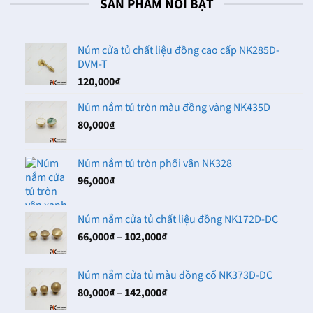
SẢN PHẨM NỔI BẬT
Núm cửa tủ chất liệu đồng cao cấp NK285D-
DVM-T
120,000
₫
Núm nắm tủ tròn màu đồng vàng NK435D
80,000
₫
Núm nắm tủ tròn phối vân NK328
96,000
₫
Núm nắm cửa tủ chất liệu đồng NK172D-DC
Khoảng
66,000
₫
–
102,000
₫
giá:
từ
Núm nắm cửa tủ màu đồng cổ NK373D-DC
66,000₫
Khoảng
80,000
₫
–
142,000
₫
đến
giá:
102,000₫