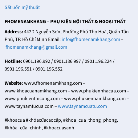
Sắt uốn mỹ thuật
FHOMENAMKHANG – PHỤ KIỆN NỘI THẤT & NGOẠI THẤT
Address:
442D Nguyễn Sơn, Phường Phú Thọ Hoà, Quận Tân
Phú, TP. Hồ Chí Minh Email:
info@fhomenamkhang.com
–
fhomenamkhang@gmail.com
Hotline:
0901.196.992 / 0901.186.997 / 0901.196.224 /
0901.196.551 / 0901.196.552
Website:
www.fhomenamkhang.com –
www.khoacuanamkhang.com – www.phukiennhacua.com –
www.phukienthicong.com – www.phukiennamkhang.com –
www.taynamtucua.com –
www.taynamcuatu.com
#khoacua #khóacửacaocấp, #khoa_cua_thong_phong,
#khóa_cửa_chinh, #khoacuasanh