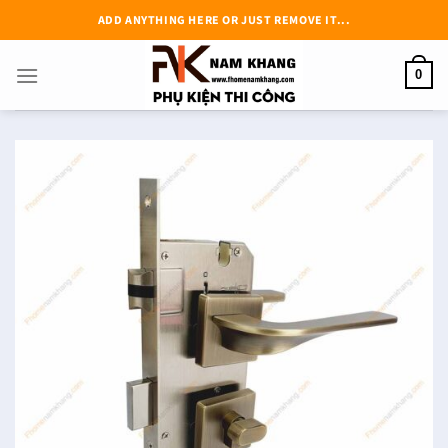
Chuyển
ADD ANYTHING HERE OR JUST REMOVE IT...
đến
nội
0
dung