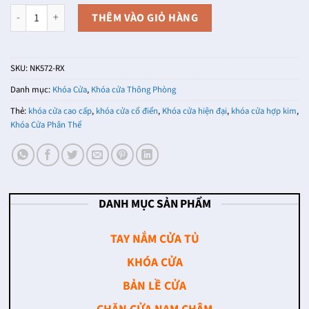
Khóa cửa phân thể hợp kim NK572-RX (Màu Đồng Rêu) số lượng
THÊM VÀO GIỎ HÀNG
SKU:
NK572-RX
Danh mục:
Khóa Cửa
,
Khóa cửa Thông Phòng
Thẻ:
khóa cửa cao cấp
,
khóa cửa cổ điển
,
Khóa cửa hiện đại
,
khóa cửa hợp kim
,
Khóa Cửa Phân Thể
DANH MỤC SẢN PHẨM
TAY NẮM CỬA TỦ
KHÓA CỬA
BẢN LỀ CỬA