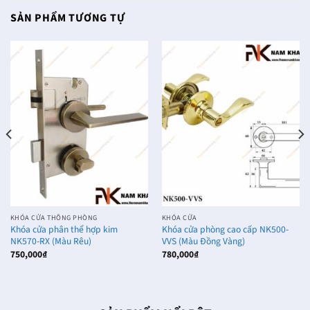
SẢN PHẨM TƯƠNG TỰ
KHÓA CỬA THÔNG PHÒNG
KHÓA CỬA
Khóa cửa phân thể hợp kim
Khóa cửa phòng cao cấp NK500-
NK570-RX (Màu Rêu)
VVS (Màu Đồng Vàng)
750,000
₫
780,000
₫