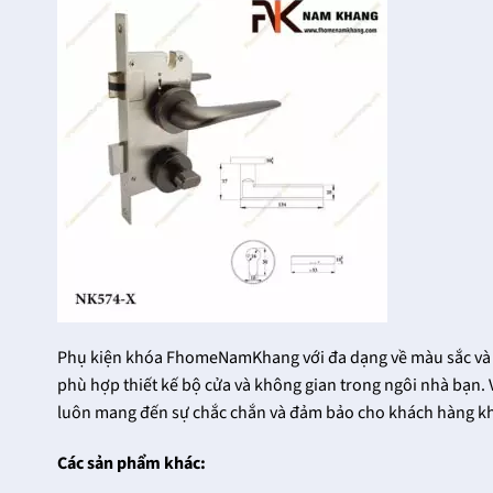
Phụ kiện khóa FhomeNamKhang với đa dạng về màu sắc và 
phù hợp thiết kế bộ cửa và không gian trong ngôi nhà bạn. 
luôn mang đến sự chắc chắn và đảm bảo cho khách hàng kh
Khóa Cửa Đại Sảnh
Các mẫu khóa cửa
FHomeNamKhang
thông phòng dùng
Các sản phẩm khác:
Cho Ngôi Nhà Của
cho cửa gỗ
Bạn Thêm Sang