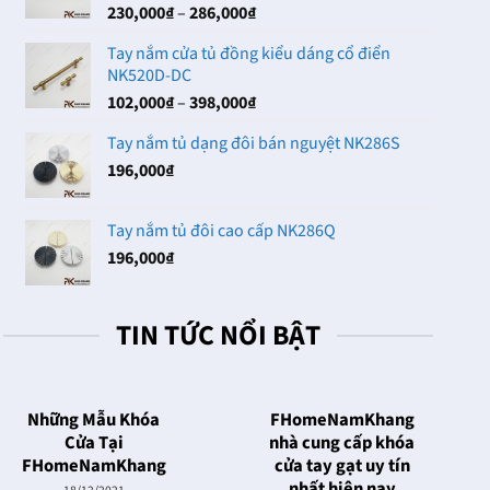
Khoảng
230,000
₫
–
286,000
₫
102,000₫
giá:
Tay nắm cửa tủ đồng kiểu dáng cổ điển
từ
NK520D-DC
230,000₫
Khoảng
102,000
₫
–
398,000
₫
đến
giá:
286,000₫
Tay nắm tủ dạng đôi bán nguyệt NK286S
từ
196,000
₫
102,000₫
đến
398,000₫
Tay nắm tủ đôi cao cấp NK286Q
196,000
₫
TIN TỨC NỔI BẬT
Những Mẫu Khóa
FHomeNamKhang
Cửa Tại
nhà cung cấp khóa
FHomeNamKhang
cửa tay gạt uy tín
nhất hiện nay