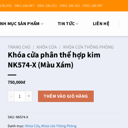
196.992 - 0901.186.997 - 0901.196.551 - 0901.196.552 - 0901.186.997
NH MỤC SẢN PHẨM
TIN TỨC
LIÊN HỆ
TRANG CHỦ
/
KHÓA CỬA
/
KHÓA CỬA THÔNG PHÒNG
Khóa cửa phân thể hợp kim
NK574-X (Màu Xám)
750,000
₫
Khóa cửa phân thể hợp kim NK574-X (Màu Xám) số lượng
THÊM VÀO GIỎ HÀNG
SKU:
NK574-X
Danh mục:
Khóa Cửa
,
Khóa cửa Thông Phòng