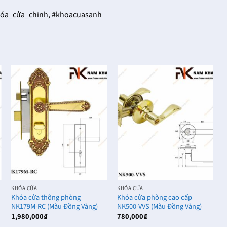
óa_cửa_chinh, #khoacuasanh
KHÓA CỬA
KHÓA CỬA
K
Khóa cửa thông phòng
Khóa cửa phòng cao cấp
K
NK179M-RC (Màu Đồng Vàng)
NK500-VVS (Màu Đồng Vàng)
N
1,980,000
₫
780,000
₫
7