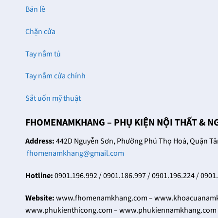
24/12/2021
Trọng
Bản lề
Trên thị trường hiện nay
27/12/2021
có rất nhiều nhà phân
Chặn cửa
Tại
phối khóa cửa thông
FHomeNamKhang hiện
phòng cao cấp khác
Tay nắm tủ
có trên dưới hàng chục
nhau, đều [...]
mẫu khóa cửa đại sảnh
Tay nắm cửa chính
với sự đa dạng về kiểu
dáng, mẫu [...]
Sắt uốn mỹ thuật
FHOMENAMKHANG – PHỤ KIỆN NỘI THẤT & N
Address:
442D Nguyễn Sơn, Phường Phú Thọ Hoà, Quận Tân 
fhomenamkhang@gmail.com
Hotline:
0901.196.992 / 0901.186.997 / 0901.196.224 / 0901
Website:
www.fhomenamkhang.com – www.khoacuanamkh
www.phukienthicong.com – www.phukiennamkhang.com 