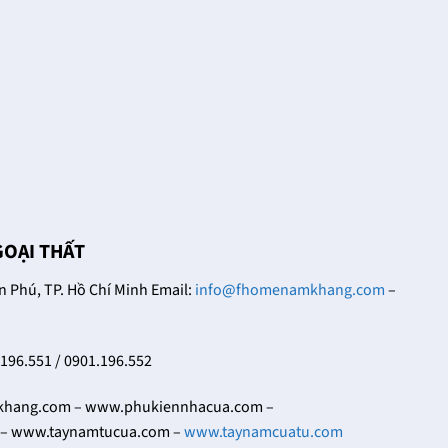
18/12/2021
Trong cuộc sống đời
Khóa cửa tay gạt có
thường thì bạn dễ nhìn
nhiều thiết kế khác
thấy những chiếc khóa
nhau, đa dạng về hoa
cửa tay gạt ở nhiều nơi
văn, họa tiết và cũng có
khác [...]
nhiều [...]
GOẠI THẤT
Phú, TP. Hồ Chí Minh Email:
info@fhomenamkhang.com
–
.196.551 / 0901.196.552
ang.com – www.phukiennhacua.com –
– www.taynamtucua.com –
www.taynamcuatu.com