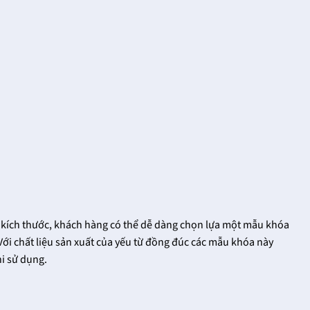
kích thước, khách hàng có thể dễ dàng chọn lựa một mẫu khóa
Với chất liệu sản xuất của yếu từ đồng đúc các mẫu khóa này
i sử dụng.
Khóa cửa tay gạt
Vua khóa cửa tay
FHomeNamKhang
gạt tại
FHomeNamKhang
18/12/2021