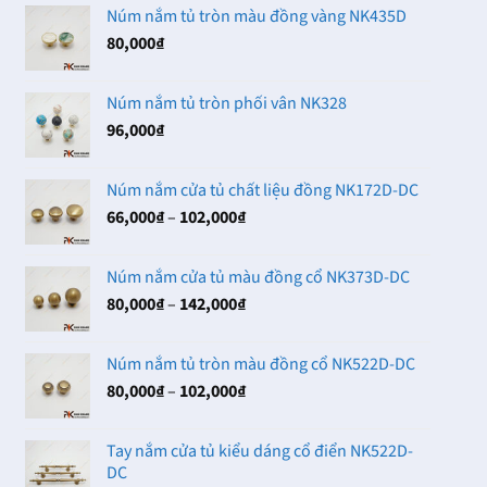
Núm nắm tủ tròn màu đồng vàng NK435D
80,000
₫
Núm nắm tủ tròn phối vân NK328
96,000
₫
Núm nắm cửa tủ chất liệu đồng NK172D-DC
Khoảng
66,000
₫
–
102,000
₫
giá:
từ
Núm nắm cửa tủ màu đồng cổ NK373D-DC
66,000₫
Khoảng
80,000
₫
–
142,000
₫
đến
giá:
102,000₫
từ
Núm nắm tủ tròn màu đồng cổ NK522D-DC
80,000₫
Khoảng
80,000
₫
–
102,000
₫
đến
giá:
142,000₫
từ
Tay nắm cửa tủ kiểu dáng cổ điển NK522D-
80,000₫
DC
đến