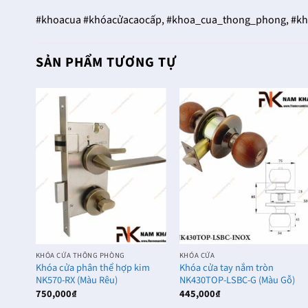
#khoacua #khóacửacaocấp, #khoa_cua_thong_phong, #kh
SẢN PHẨM TƯƠNG TỰ
KHÓA CỬA THÔNG PHÒNG
KHÓA CỬA
vuông
Khóa cửa phân thể hợp kim
Khóa cửa tay nắm tròn
)
NK570-RX (Màu Rêu)
NK430TOP-LSBC-G (Màu Gỗ)
750,000
₫
445,000
₫