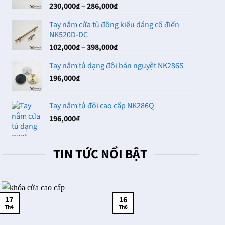
Khoảng
230,000
₫
–
286,000
₫
102,000₫
giá:
Tay nắm cửa tủ đồng kiểu dáng cổ điển
từ
NK520D-DC
230,000₫
Khoảng
102,000
₫
–
398,000
₫
đến
giá:
286,000₫
Tay nắm tủ dạng đôi bán nguyệt NK286S
từ
196,000
₫
102,000₫
đến
398,000₫
Tay nắm tủ đôi cao cấp NK286Q
196,000
₫
TIN TỨC NỔI BẬT
17
16
Th4
Th6