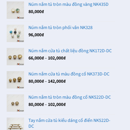
Núm nắm tủ tròn màu đồng vàng NK435D
80,000
₫
Núm nắm tủ tròn phối vân NK328
96,000
₫
Núm nắm cửa tủ chất liệu đồng NK172D-DC
Khoảng
66,000
₫
–
102,000
₫
giá:
từ
Núm nắm cửa tủ màu đồng cổ NK373D-DC
66,000₫
Khoảng
80,000
₫
–
142,000
₫
đến
giá:
102,000₫
từ
Núm nắm tủ tròn màu đồng cổ NK522D-DC
80,000₫
Khoảng
80,000
₫
–
102,000
₫
đến
giá:
142,000₫
từ
Tay nắm cửa tủ kiểu dáng cổ điển NK522D-
80,000₫
DC
đến