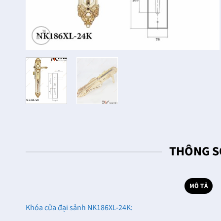
THÔNG S
MÔ TẢ
Khóa cửa đại sảnh NK186XL-24K: