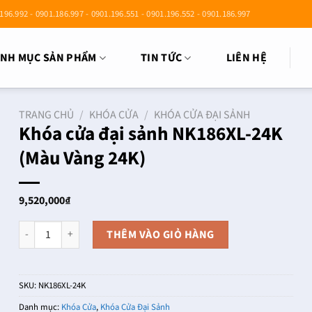
196.992 - 0901.186.997 - 0901.196.551 - 0901.196.552 - 0901.186.997
NH MỤC SẢN PHẨM
TIN TỨC
LIÊN HỆ
TRANG CHỦ
/
KHÓA CỬA
/
KHÓA CỬA ĐẠI SẢNH
Khóa cửa đại sảnh NK186XL-24K
(Màu Vàng 24K)
9,520,000
₫
Khóa cửa đại sảnh NK186XL-24K (Màu Vàng 24K) số lượng
THÊM VÀO GIỎ HÀNG
SKU:
NK186XL-24K
Danh mục:
Khóa Cửa
,
Khóa Cửa Đại Sảnh