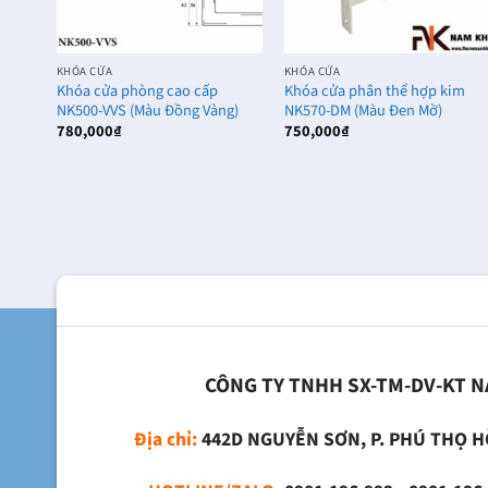
KHÓA CỬA
KHÓA CỬA
Khóa cửa phòng cao cấp
Khóa cửa phân thể hợp kim
NK500-VVS (Màu Đồng Vàng)
NK570-DM (Màu Đen Mờ)
780,000
₫
750,000
₫
CÔNG TY TNHH SX-TM-DV-KT 
Địa chỉ:
442D NGUYỄN SƠN, P. PHÚ THỌ H