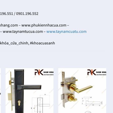
.196.551 / 0901.196.552
ang.com – www.phukiennhacua.com –
– www.taynamtucua.com –
www.taynamcuatu.com
#khóa_cửa_chinh, #khoacuasanh
K
K
N
7