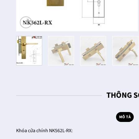
THÔNG S
MÔ TẢ
Khóa cửa chính NK562L-RX: