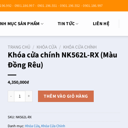
196.992 - 0901.186.997 - 0901.196.551 - 0901.196.552 - 0901.186.997
NH MỤC SẢN PHẨM
TIN TỨC
LIÊN HỆ
TRANG CHỦ
/
KHÓA CỬA
/
KHÓA CỬA CHÍNH
Khóa cửa chính NK562L-RX (Màu
Đồng Rêu)
4,350,000
₫
Khóa cửa chính NK562L-RX (Màu Đồng Rêu) số lượng
THÊM VÀO GIỎ HÀNG
SKU:
NK562L-RX
Danh mục:
Khóa Cửa
,
Khóa Cửa Chính