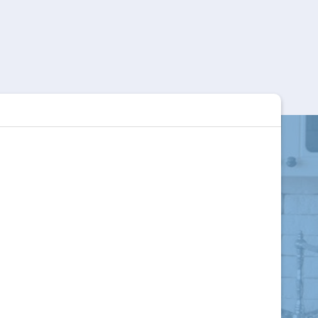
,165,000
₫