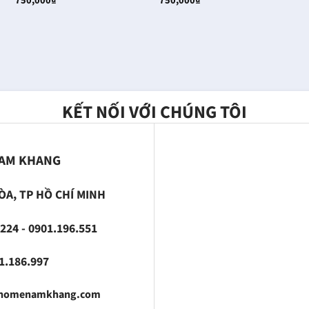
750,000
₫
750,000
₫
1
KẾT NỐI VỚI CHÚNG TÔI
NAM KHANG
ÒA, TP HỒ CHÍ MINH
224 - 0901.196.551
186.997
fhomenamkhang.com