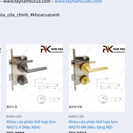
– www.taynamtucua.com –
www.taynamcuatu.com
óa_cửa_chinh, #khoacuasanh
KHÓA CỬA
KHÓA CỬA
K
Khóa cửa phân thể hợp kim
Khóa cửa phân thể hợp kim
K
NK571-X (Màu Xám)
NK570-VM (Màu Vàng Mờ)
(