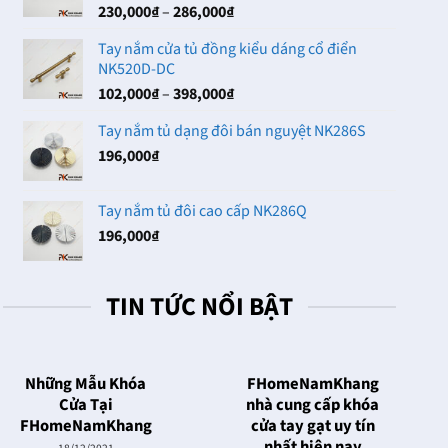
Khoảng
230,000
₫
–
286,000
₫
102,000₫
giá:
Tay nắm cửa tủ đồng kiểu dáng cổ điển
từ
NK520D-DC
230,000₫
Khoảng
102,000
₫
–
398,000
₫
đến
giá:
286,000₫
Tay nắm tủ dạng đôi bán nguyệt NK286S
từ
196,000
₫
102,000₫
đến
398,000₫
Tay nắm tủ đôi cao cấp NK286Q
196,000
₫
TIN TỨC NỔI BẬT
Những Mẫu Khóa
FHomeNamKhang
Cửa Tại
nhà cung cấp khóa
FHomeNamKhang
cửa tay gạt uy tín
nhất hiện nay