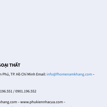
18/12/2021
Trong cuộc sống đời
Khóa cửa tay gạt có
thường thì bạn dễ nhìn
nhiều thiết kế khác
thấy những chiếc khóa
nhau, đa dạng về hoa
cửa tay gạt ở nhiều nơi
văn, họa tiết và cũng có
khác [...]
nhiều [...]
GOẠI THẤT
Phú, TP. Hồ Chí Minh Email:
info@fhomenamkhang.com
–
.196.551 / 0901.196.552
ang.com – www.phukiennhacua.com –