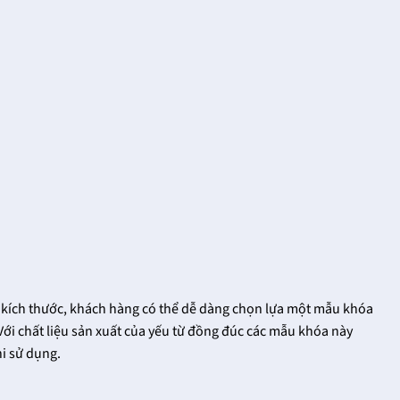
kích thước, khách hàng có thể dễ dàng chọn lựa một mẫu khóa
Với chất liệu sản xuất của yếu từ đồng đúc các mẫu khóa này
Khóa cửa tay gạt
Vua khóa cửa tay
i sử dụng.
FHomeNamKhang
gạt tại
FHomeNamKhang
18/12/2021