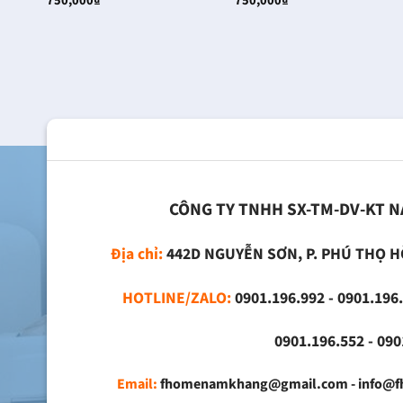
750,000
₫
750,000
₫
CÔNG TY TNHH SX-TM-DV-KT 
Địa chỉ:
442D NGUYỄN SƠN, P. PHÚ THỌ H
HOTLINE/ZALO:
0901.196.992 - 0901.196.
0901.196.552 - 0901.
Email:
fhomenamkhang@gmail.com - info@