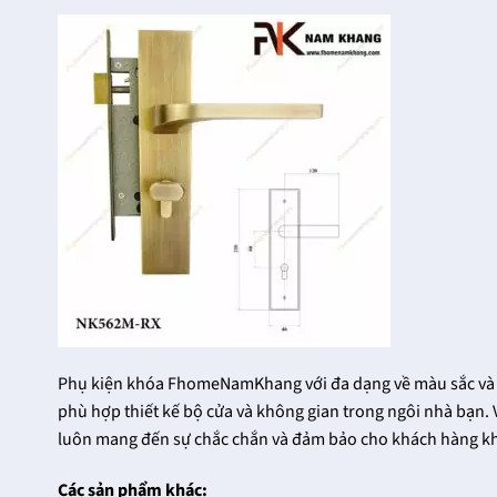
Phụ kiện khóa FhomeNamKhang với đa dạng về màu sắc và 
phù hợp thiết kế bộ cửa và không gian trong ngôi nhà bạn. 
Khóa Cửa Đại Sảnh
Các mẫu khóa cửa
luôn mang đến sự chắc chắn và đảm bảo cho khách hàng kh
FHomeNamKhang
thông phòng dùng
Cho Ngôi Nhà Của
cho cửa gỗ
Các sản phẩm khác:
Bạn Thêm Sang