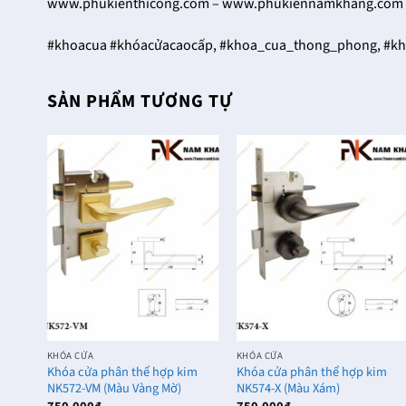
www.phukienthicong.com – www.phukiennamkhang.com 
#khoacua #khóacửacaocấp, #khoa_cua_thong_phong, #kh
SẢN PHẨM TƯƠNG TỰ
KHÓA CỬA
KHÓA CỬA
vuông
Khóa cửa phân thể hợp kim
Khóa cửa phân thể hợp kim
)
NK572-VM (Màu Vàng Mờ)
NK574-X (Màu Xám)