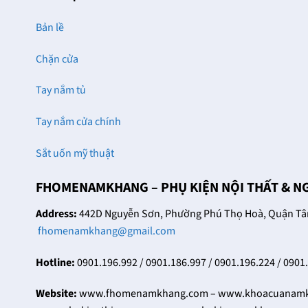
24/12/2021
Trọng
Trên thị trường hiện nay
Bản lề
27/12/2021
có rất nhiều nhà phân
Tại
phối khóa cửa thông
Chặn cửa
FHomeNamKhang hiện
phòng cao cấp khác
có trên dưới hàng chục
nhau, đều [...]
Tay nắm tủ
mẫu khóa cửa đại sảnh
với sự đa dạng về kiểu
Tay nắm cửa chính
dáng, mẫu [...]
Sắt uốn mỹ thuật
FHOMENAMKHANG – PHỤ KIỆN NỘI THẤT & N
Address:
442D Nguyễn Sơn, Phường Phú Thọ Hoà, Quận Tân 
fhomenamkhang@gmail.com
Hotline:
0901.196.992 / 0901.186.997 / 0901.196.224 / 0901
Website:
www.fhomenamkhang.com – www.khoacuanamkh