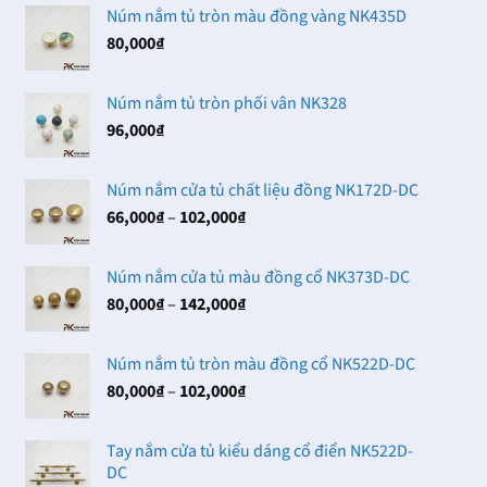
Núm nắm tủ tròn màu đồng vàng NK435D
80,000
₫
Núm nắm tủ tròn phối vân NK328
96,000
₫
Núm nắm cửa tủ chất liệu đồng NK172D-DC
Khoảng
66,000
₫
–
102,000
₫
giá:
từ
Núm nắm cửa tủ màu đồng cổ NK373D-DC
66,000₫
Khoảng
80,000
₫
–
142,000
₫
đến
giá:
102,000₫
từ
Núm nắm tủ tròn màu đồng cổ NK522D-DC
80,000₫
Khoảng
80,000
₫
–
102,000
₫
đến
giá:
142,000₫
từ
Tay nắm cửa tủ kiểu dáng cổ điển NK522D-
80,000₫
DC
đến