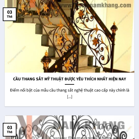
03
Th8
CẦU THANG SẮT MỸ THUẬT ĐƯỢC YÊU THÍCH NHẤT HIỆN NAY
Điểm nổi bật của mẫu cầu thang sắt nghệ thuật cao cấp này chính là
[...]
03
Th8