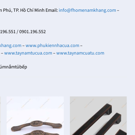
Phú, TP. Hồ Chí Minh Email:
info@fhomenamkhang.com
–
.196.551 / 0901.196.552
khang.com
–
www.phukiennhacua.com
–
–
www.taynamtucua.com
–
www.taynamcuatu.com
númnắmtủbếp