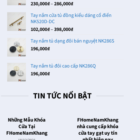
Khoảng
230,000
₫
–
286,000
₫
102,000₫
giá:
Tay nắm cửa tủ đồng kiểu dáng cổ điển
từ
NK520D-DC
230,000₫
Khoảng
102,000
₫
–
398,000
₫
đến
giá:
286,000₫
Tay nắm tủ dạng đôi bán nguyệt NK286S
từ
196,000
₫
102,000₫
đến
398,000₫
Tay nắm tủ đôi cao cấp NK286Q
196,000
₫
TIN TỨC NỔI BẬT
Những Mẫu Khóa
FHomeNamKhang
Cửa Tại
nhà cung cấp khóa
FHomeNamKhang
cửa tay gạt uy tín
nhất hiện nay