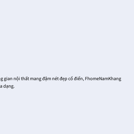
18/12/2021
Trong cuộc sống đời
Khóa cửa tay gạt có
thường thì bạn dễ nhìn
nhiều thiết kế khác
thấy những chiếc khóa
nhau, đa dạng về hoa
cửa tay gạt ở nhiều nơi
văn, họa tiết và cũng có
khác [...]
nhiều [...]
hông gian nội thất mang đậm nét đẹp cổ điển, FhomeNamKhang
đa dạng.