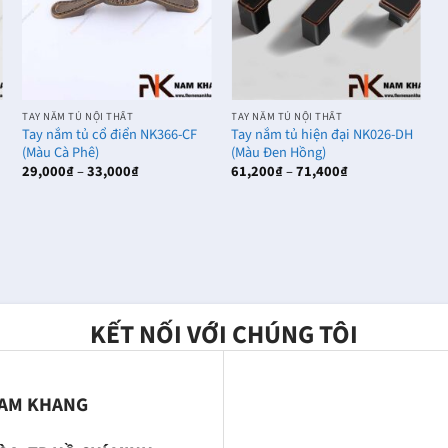
TAY NẮM TỦ NỘI THẤT
TAY NẮM TỦ NỘI THẤT
T
Tay nắm tủ cổ điển NK366-CF
Tay nắm tủ hiện đại NK026-DH
T
(Màu Cà Phê)
(Màu Đen Hồng)
(
Khoảng
Khoảng
29,000
₫
–
33,000
₫
61,200
₫
–
71,400
₫
7
giá:
giá:
từ
từ
29,000₫
61,200₫
đến
đến
33,000₫
71,400₫
KẾT NỐI VỚI CHÚNG TÔI
NAM KHANG