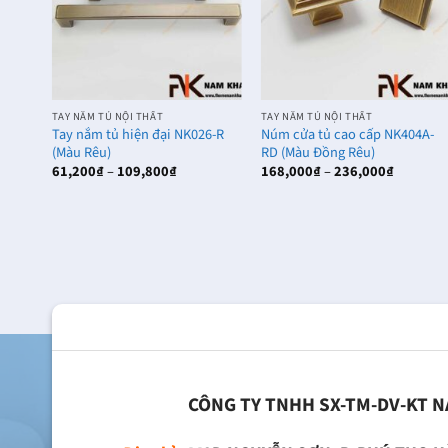
TAY NẮM TỦ NỘI THẤT
TAY NẮM TỦ NỘI THẤT
1-D
Tay nắm tủ hiện đại NK026-R
Núm cửa tủ cao cấp NK404A-
(Màu Rêu)
RD (Màu Đồng Rêu)
g
Khoảng
Khoảng
61,200
₫
–
109,800
₫
168,000
₫
–
236,000
₫
giá:
giá:
từ
từ
₫
61,200₫
168,000₫
đến
đến
₫
109,800₫
236,000₫
CÔNG TY TNHH SX-TM-DV-KT 