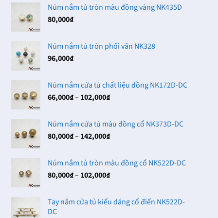
Núm nắm tủ tròn màu đồng vàng NK435D
80,000
₫
Núm nắm tủ tròn phối vân NK328
96,000
₫
Núm nắm cửa tủ chất liệu đồng NK172D-DC
Khoảng
66,000
₫
–
102,000
₫
giá:
từ
Núm nắm cửa tủ màu đồng cổ NK373D-DC
66,000₫
Khoảng
80,000
₫
–
142,000
₫
đến
giá:
102,000₫
từ
Núm nắm tủ tròn màu đồng cổ NK522D-DC
80,000₫
Khoảng
80,000
₫
–
102,000
₫
đến
giá:
142,000₫
từ
Tay nắm cửa tủ kiểu dáng cổ điển NK522D-
80,000₫
DC
đến