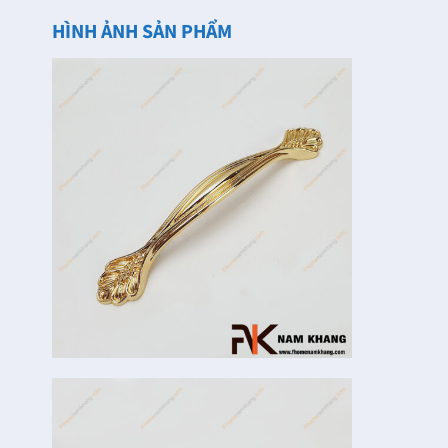
HÌNH ẢNH SẢN PHẨM
Khóa Cửa Đại Sảnh
Các mẫu khóa cửa
FHomeNamKhang
thông phòng dùng
Cho Ngôi Nhà Của
cho cửa gỗ
Bạn Thêm Sang