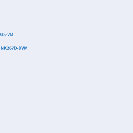
003S-VM
g NK267D-DVM