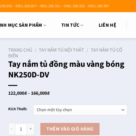
196.992 - 0901.186.997 - 0901.196.551 - 0901.196.552 - 0901.186.997
NH MỤC SẢN PHẨM
TIN TỨC
LIÊN HỆ
TRANG CHỦ
/
TAY NẮM TỦ NỘI THẤT
/
TAY NẮM TỦ CỔ
ĐIỂN
Tay nắm tủ đồng màu vàng bóng
NK250D-DV
Khoảng
122,000
₫
–
166,000
₫
giá:
từ
122,000₫
Kích Thước
đến
166,000₫
Tay nắm tủ đồng màu vàng bóng NK250D-DV số lượng
THÊM VÀO GIỎ HÀNG