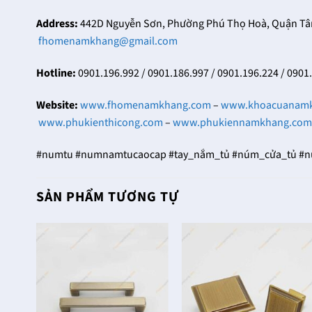
Address:
442D Nguyễn Sơn, Phường Phú Thọ Hoà, Quận Tân 
fhomenamkhang@gmail.com
Hotline:
0901.196.992 / 0901.186.997 / 0901.196.224 / 0901
Website:
www.fhomenamkhang.com
–
www.khoacuanam
www.phukienthicong.com
–
www.phukiennamkhang.com
#numtu #numnamtucaocap #tay_nắm_tủ #núm_cửa_tủ #
SẢN PHẨM TƯƠNG TỰ