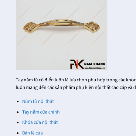
24/12/2021
Trọng
Trên thị trường hiện nay
27/12/2021
có rất nhiều nhà phân
Tại
phối khóa cửa thông
FHomeNamKhang hiện
phòng cao cấp khác
có trên dưới hàng chục
nhau, đều [...]
mẫu khóa cửa đại sảnh
với sự đa dạng về kiểu
dáng, mẫu [...]
Tay nắm tủ cổ điển luôn là lựa chọn phù hợp trong các k
luôn mang đến các sản phẩm phụ kiện nội thất cao cấp và 
Núm tủ nội thất
Tay nắm cửa chính
Khóa cửa nội thất
Bản lề cửa