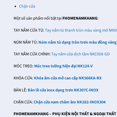
Chặn cửa
Một số sản phẩm nổi bật tại
FHOMENAMKHANG
:
TAY NẮM CỬA TỦ:
Tay nắm tủ thanh tròn màu vàng mờ NK
NÚM NẮM TỦ:
Núm nắm tủ dạng tròn trơn màu đồng vàn
TAY NẮM CỬA CHÍNH:
Tay nắm cửa dịch tâm NKC008-GD
MÓC TREO:
Móc treo tường hiện đại NK124-V
KHÓA CỬA:
Khóa âm cửa mở cao cấp NK566KA-RX
BẢN LỀ:
Bản lề cửa inox dạng trơn NK307C-INOX
CHẶN CỬA:
Chặn cửa nam châm âm NK262-INOX304
FHOMENAMKHANG – PHỤ KIỆN NỘI THẤT & NGOẠI THẤT