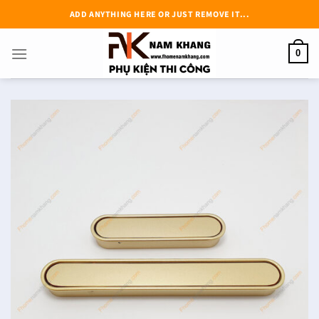
Chuyển
ADD ANYTHING HERE OR JUST REMOVE IT...
đến
nội
0
dung