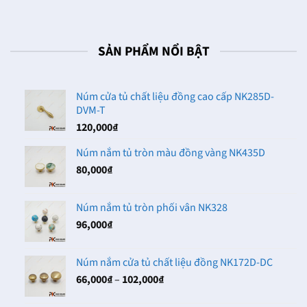
từ
21,000₫
đến
32,000₫
SẢN PHẨM NỔI BẬT
Núm cửa tủ chất liệu đồng cao cấp NK285D-
DVM-T
120,000
₫
Núm nắm tủ tròn màu đồng vàng NK435D
80,000
₫
Núm nắm tủ tròn phối vân NK328
96,000
₫
Núm nắm cửa tủ chất liệu đồng NK172D-DC
Khoảng
66,000
₫
–
102,000
₫
giá: