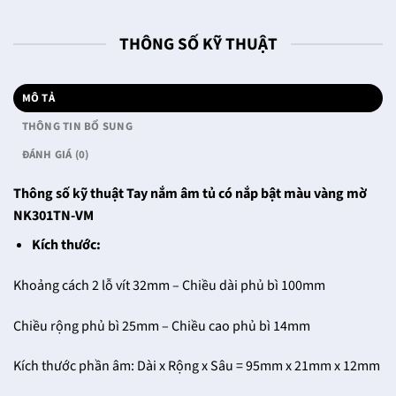
THÔNG SỐ KỸ THUẬT
MÔ TẢ
THÔNG TIN BỔ SUNG
ĐÁNH GIÁ (0)
Thông số kỹ thuật Tay nắm âm tủ có nắp bật màu vàng mờ
NK301TN-VM
Kích thước:
Khoảng cách 2 lỗ vít 32mm – Chiều dài phủ bì 100mm
Chiều rộng phủ bì 25mm – Chiều cao phủ bì 14mm
Kích thước phần âm: Dài x Rộng x Sâu = 95mm x 21mm x 12mm