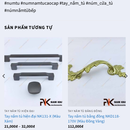
#numtu #numnamtucaocap #tay_nắm_tủ #núm_cửa_tủ
#númnắmtủbếp
SẢN PHẨM TƯƠNG TỰ
TAY NẮM TỦ HIỆN ĐẠI
TAY NẮM TỦ BẰNG ĐỒNG
Tay nắm tủ hiện đại NK131-X (Màu
Tay nắm tủ bằng đồng NKD118-
Xám)
170V (Màu Đồng Vàng)
Khoảng
21,000
₫
–
32,000
₫
112,000
₫
giá: