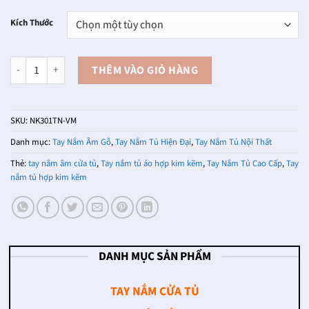
từ
66,000₫
Kích Thước
đến
106,000₫
Tay nắm âm tủ có nắp bật màu vàng mờ NK301TN-VM số lượng
THÊM VÀO GIỎ HÀNG
SKU:
NK301TN-VM
Danh mục:
Tay Nắm Âm Gỗ
,
Tay Nắm Tủ Hiện Đại
,
Tay Nắm Tủ Nội Thất
Thẻ:
tay nắm âm cửa tủ
,
Tay nắm tủ áo hợp kim kẽm
,
Tay Nắm Tủ Cao Cấp
,
Tay
nắm tủ hợp kim kẽm
DANH MỤC SẢN PHẨM
TAY NẮM CỬA TỦ