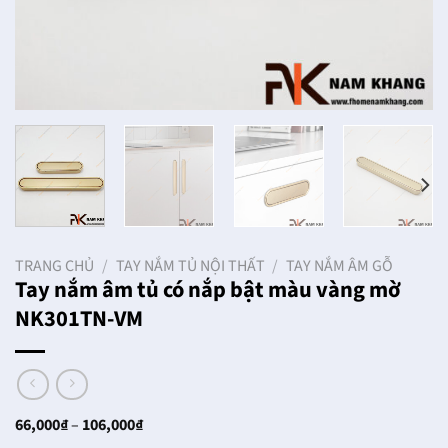
TRANG CHỦ
/
TAY NẮM TỦ NỘI THẤT
/
TAY NẮM ÂM GỖ
Tay nắm âm tủ có nắp bật màu vàng mờ
NK301TN-VM
Khoảng
66,000
₫
–
106,000
₫
giá: