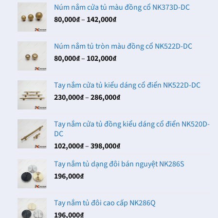
từ
Núm nắm cửa tủ màu đồng cổ NK373D-DC
66,000₫
Khoảng
80,000
₫
–
142,000
₫
đến
giá:
102,000₫
từ
Núm nắm tủ tròn màu đồng cổ NK522D-DC
80,000₫
Khoảng
80,000
₫
–
102,000
₫
đến
giá:
142,000₫
từ
Tay nắm cửa tủ kiểu dáng cổ điển NK522D-DC
80,000₫
Khoảng
230,000
₫
–
286,000
₫
đến
giá:
102,000₫
từ
Tay nắm cửa tủ đồng kiểu dáng cổ điển NK520D-
230,000₫
DC
đến
Khoảng
102,000
₫
–
398,000
₫
286,000₫
giá:
Tay nắm tủ dạng đôi bán nguyệt NK286S
từ
196,000
₫
102,000₫
đến
398,000₫
Tay nắm tủ đôi cao cấp NK286Q
196,000
₫