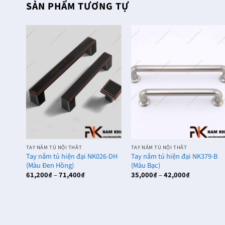
SẢN PHẨM TƯƠNG TỰ
TAY NẮM TỦ NỘI THẤT
TAY NẮM TỦ NỘI THẤT
K316-
Tay nắm tủ hiện đại NK026-DH
Tay nắm tủ hiện đại NK379-B
(Màu Đen Hồng)
(Màu Bạc)
Khoảng
Khoảng
61,200
₫
–
71,400
₫
35,000
₫
–
42,000
₫
giá:
giá:
từ
từ
61,200₫
35,000₫
đến
đến
71,400₫
42,000₫