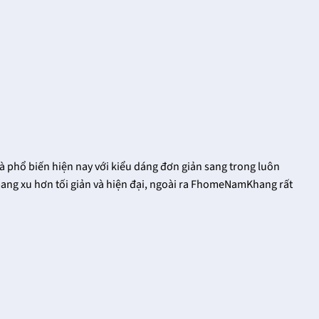
à phổ biến hiện nay với kiểu dáng đơn giản sang trong luôn
 mang xu hơn tối giản và hiện đại, ngoài ra FhomeNamKhang rất
Khóa cửa tay gạt
Vua khóa cửa tay
FHomeNamKhang
gạt tại
FHomeNamKhang
18/12/2021