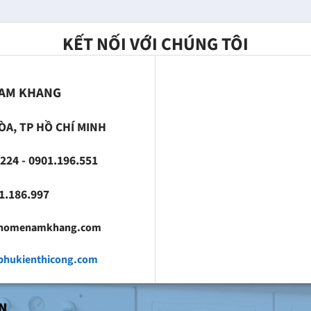
KẾT NỐI VỚI CHÚNG TÔI
NAM KHANG
ÒA, TP HỒ CHÍ MINH
224 - 0901.196.551
186.997
fhomenamkhang.com
hukienthicong.com
N