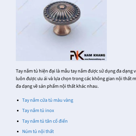
Tay nắm tủ hiện đại là mẫu tay nắm được sử dụng đa dạng v
luôn được ưu ái và lựa chọn trong các không gian nội thất
đa dạng về sản phẩm nội thất khác nhau.
Tay nắm cửa tủ màu vàng
Tay nắm tủ inox
Khóa Cửa Đại Sảnh
Các mẫu khóa cửa
Tay nắm tủ tân cổ điển
FHomeNamKhang
thông phòng dùng
Cho Ngôi Nhà Của
cho cửa gỗ
Núm tủ nội thất
Bạn Thêm Sang