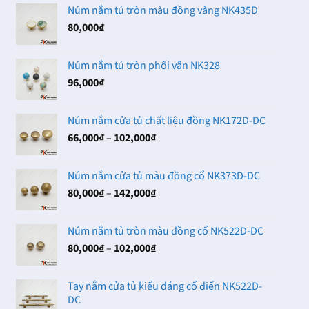
Núm nắm tủ tròn màu đồng vàng NK435D
80,000
₫
Núm nắm tủ tròn phối vân NK328
96,000
₫
Núm nắm cửa tủ chất liệu đồng NK172D-DC
Khoảng
66,000
₫
–
102,000
₫
giá:
từ
Núm nắm cửa tủ màu đồng cổ NK373D-DC
66,000₫
Khoảng
80,000
₫
–
142,000
₫
đến
giá:
102,000₫
từ
Núm nắm tủ tròn màu đồng cổ NK522D-DC
80,000₫
Khoảng
80,000
₫
–
102,000
₫
đến
giá:
142,000₫
từ
Tay nắm cửa tủ kiểu dáng cổ điển NK522D-
80,000₫
DC
đến