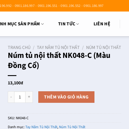
196.992 - 0901.186.997 - 0901.196.551 - 0901.196.552 - 0901.186.997
NH MỤC SẢN PHẨM
TIN TỨC
LIÊN HỆ
TRANG CHỦ
/
TAY NẮM TỦ NỘI THẤT
/
NÚM TỦ NỘI THẤT
Núm tủ nội thất NK048-C (Màu
Đồng Cổ)
13,100
₫
Núm tủ nội thất NK048-C (Màu Đồng Cổ) số lượng
THÊM VÀO GIỎ HÀNG
SKU:
NK048-C
Danh mục:
Tay Nắm Tủ Nội Thất
,
Núm Tủ Nội Thất