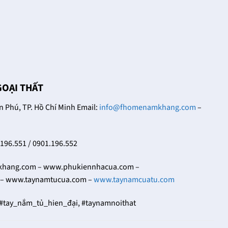
18/12/2021
Trong cuộc sống đời
Khóa cửa tay gạt có
thường thì bạn dễ nhìn
nhiều thiết kế khác
thấy những chiếc khóa
nhau, đa dạng về hoa
cửa tay gạt ở nhiều nơi
văn, họa tiết và cũng có
khác [...]
nhiều [...]
GOẠI THẤT
Phú, TP. Hồ Chí Minh Email:
info@fhomenamkhang.com
–
.196.551 / 0901.196.552
ang.com – www.phukiennhacua.com –
– www.taynamtucua.com –
www.taynamcuatu.com
 #tay_nắm_tủ_hien_đại, #taynamnoithat