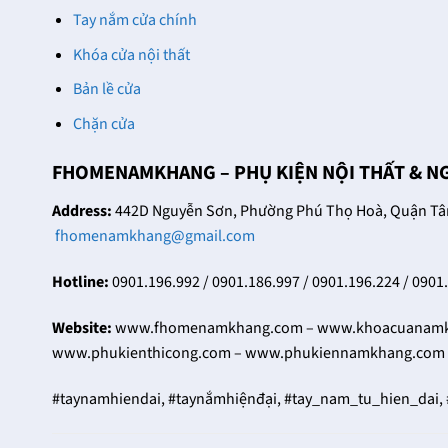
24/12/2021
Trọng
Tay nắm cửa chính
Trên thị trường hiện nay
27/12/2021
Khóa cửa nội thất
có rất nhiều nhà phân
Tại
phối khóa cửa thông
Bản lề cửa
FHomeNamKhang hiện
phòng cao cấp khác
Chặn cửa
có trên dưới hàng chục
nhau, đều [...]
mẫu khóa cửa đại sảnh
FHOMENAMKHANG – PHỤ KIỆN NỘI THẤT & N
với sự đa dạng về kiểu
dáng, mẫu [...]
Address:
442D Nguyễn Sơn, Phường Phú Thọ Hoà, Quận Tân 
fhomenamkhang@gmail.com
Hotline:
0901.196.992 / 0901.186.997 / 0901.196.224 / 0901
Website:
www.fhomenamkhang.com – www.khoacuanamkh
www.phukienthicong.com – www.phukiennamkhang.com 
#taynamhiendai, #taynắmhiệnđại, #tay_nam_tu_hien_dai,