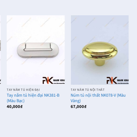
TAY NẮM TỦ HIỆN ĐẠI
TAY NẮM TỦ NỘI THẤT
T
Tay nắm tủ hiện đại NK381-B
Núm tủ nội thất NK078-V (Màu
N
(Màu Bạc)
Vàng)
V
40,000
₫
67,000
₫
4