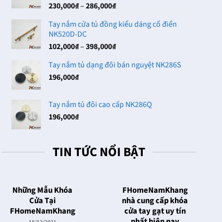
Khoảng
230,000
₫
–
286,000
₫
102,000₫
giá:
Tay nắm cửa tủ đồng kiểu dáng cổ điển
từ
NK520D-DC
230,000₫
Khoảng
102,000
₫
–
398,000
₫
đến
giá:
286,000₫
Tay nắm tủ dạng đôi bán nguyệt NK286S
từ
196,000
₫
102,000₫
đến
398,000₫
Tay nắm tủ đôi cao cấp NK286Q
196,000
₫
TIN TỨC NỔI BẬT
Những Mẫu Khóa
FHomeNamKhang
Cửa Tại
nhà cung cấp khóa
FHomeNamKhang
cửa tay gạt uy tín
nhất hiện nay