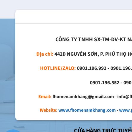
CÔNG TY TNHH SX-TM-DV-KT 
Địa chỉ:
442D NGUYỄN SƠN, P. PHÚ THỌ H
HOTLINE/ZALO:
0901.196.992 - 0901.196.
0901.196.552 - 0901.
Email:
fhomenamkhang@gmail.com - info@
Website:
www.fhomenamkhang.com
-
www.p
CỬA HÀNG TRỰC TUYẾ