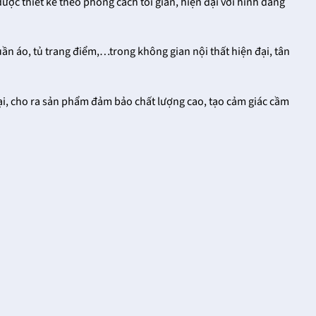
ược thiết kế theo phong cách tối giản, hiện đại với hình dáng
ần áo, tủ trang điểm,…trong không gian nội thất hiện đại, tân
i, cho ra sản phẩm đảm bảo chất lượng cao, tạo cảm giác cầm
Khóa cửa tay gạt
Vua khóa cửa tay
FHomeNamKhang
gạt tại
FHomeNamKhang
18/12/2021