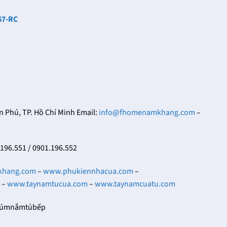
67-RC
Phú, TP. Hồ Chí Minh Email:
info@fhomenamkhang.com
–
.196.551 / 0901.196.552
khang.com
–
www.phukiennhacua.com
–
–
www.taynamtucua.com
–
www.taynamcuatu.com
númnắmtủbếp