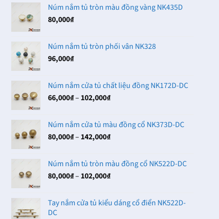
Núm nắm tủ tròn màu đồng vàng NK435D
80,000
₫
Núm nắm tủ tròn phối vân NK328
96,000
₫
Núm nắm cửa tủ chất liệu đồng NK172D-DC
Khoảng
66,000
₫
–
102,000
₫
giá:
từ
Núm nắm cửa tủ màu đồng cổ NK373D-DC
66,000₫
Khoảng
80,000
₫
–
142,000
₫
đến
giá:
102,000₫
từ
Núm nắm tủ tròn màu đồng cổ NK522D-DC
80,000₫
Khoảng
80,000
₫
–
102,000
₫
đến
giá:
142,000₫
từ
Tay nắm cửa tủ kiểu dáng cổ điển NK522D-
80,000₫
DC
đến