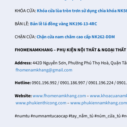
KHÓA CỬA:
Khóa cửa lùa tròn trơn sử dụng chìa khóa NK5
BẢN LỀ:
Bản lề lá đồng vàng NK196-13-4RC
CHẶN CỬA:
Chặn cửa nam châm cao cấp NK262-DDM
FHOMENAMKHANG – PHỤ KIỆN NỘI THẤT & NGOẠI THẤT
Address:
442D Nguyễn Sơn, Phường Phú Thọ Hoà, Quận Tân 
fhomenamkhang@gmail.com
Hotline:
0901.196.992 / 0901.186.997 / 0901.196.224 / 0901
Website:
www.fhomenamkhang.com
–
www.khoacuanam
www.phukienthicong.com
–
www.phukiennamkhang.com
#numtu #numnamtucaocap #tay_nắm_tủ #núm_cửa_tủ #