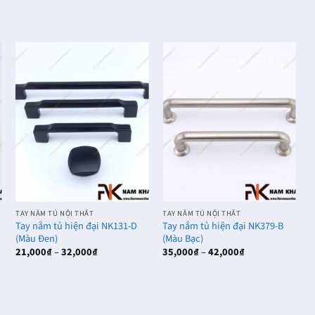
T
N
C
3
TAY NẮM TỦ NỘI THẤT
TAY NẮM TỦ NỘI THẤT
Tay nắm tủ hiện đại NK131-D
Tay nắm tủ hiện đại NK379-B
(Màu Đen)
(Màu Bạc)
Khoảng
Khoảng
21,000
₫
–
32,000
₫
35,000
₫
–
42,000
₫
giá:
giá:
từ
từ
21,000₫
35,000₫
đến
đến
32,000₫
42,000₫