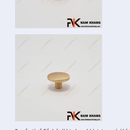
24/12/2021
Trọng
Trên thị trường hiện nay
27/12/2021
có rất nhiều nhà phân
Tại
phối khóa cửa thông
FHomeNamKhang hiện
phòng cao cấp khác
có trên dưới hàng chục
nhau, đều [...]
mẫu khóa cửa đại sảnh
với sự đa dạng về kiểu
dáng, mẫu [...]