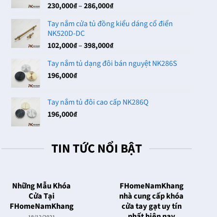
Khoảng
230,000
₫
–
286,000
₫
102,000₫
giá:
Tay nắm cửa tủ đồng kiểu dáng cổ điển
từ
NK520D-DC
230,000₫
Khoảng
102,000
₫
–
398,000
₫
đến
giá:
286,000₫
Tay nắm tủ dạng đôi bán nguyệt NK286S
từ
196,000
₫
102,000₫
đến
398,000₫
Tay nắm tủ đôi cao cấp NK286Q
196,000
₫
TIN TỨC NỔI BẬT
Những Mẫu Khóa
FHomeNamKhang
Cửa Tại
nhà cung cấp khóa
FHomeNamKhang
cửa tay gạt uy tín
nhất hiện nay