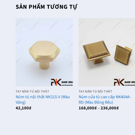
SẢN PHẨM TƯƠNG TỰ
79-
g
₫
₫
TAY NẮM TỦ NỘI THẤT
TAY NẮM TỦ NỘI THẤT
Núm tủ nội thất NK315-V (Màu
Núm cửa tủ cao cấp NK404A-
Vàng)
RD (Màu Đồng Rêu)
Khoảng
42,100
₫
168,000
₫
–
236,000
₫
giá:
từ
168,000₫
đến
236,000₫