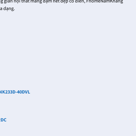
hông gian nội thất mang đậm nét đẹp cổ điển, FhomeNamKhang
đa dạng.
p NK233D-40DVL
RDC