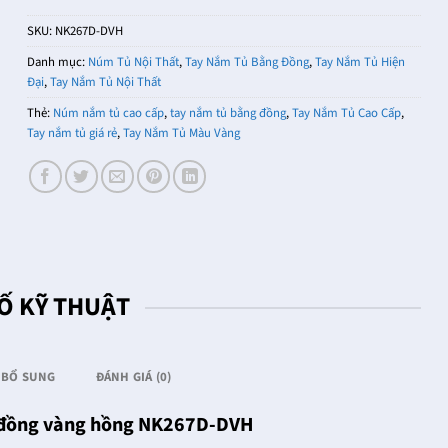
SKU:
NK267D-DVH
Danh mục:
Núm Tủ Nội Thất
,
Tay Nắm Tủ Bằng Đồng
,
Tay Nắm Tủ Hiện
Đại
,
Tay Nắm Tủ Nội Thất
Thẻ:
Núm nắm tủ cao cấp
,
tay nắm tủ bằng đồng
,
Tay Nắm Tủ Cao Cấp
,
Tay nắm tủ giá rẻ
,
Tay Nắm Tủ Màu Vàng
Ố KỸ THUẬT
 BỔ SUNG
ĐÁNH GIÁ (0)
u đồng vàng hồng NK267D-DVH