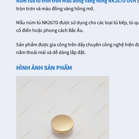
Núm cửa tủ tròn trơn màu đồng vàng hồng NK267D-DVH
đ
tròn trơn và màu đồng vàng hồng mờ.
Mẫu núm tủ NK267D được sử dụng cho các loại tủ bếp, tủ qu
cổ điển hoặc phong cách Bắc Âu.
Sản phẩm được gia công trên dây chuyền công nghệ hiện đạ
nắm thoải mái và dễ dàng lắp đặt.
HÌNH ẢNH SẢN PHẨM
Khóa Cửa Đại Sảnh
Các mẫu khóa cửa
FHomeNamKhang
thông phòng dùng
Cho Ngôi Nhà Của
cho cửa gỗ
Bạn Thêm Sang