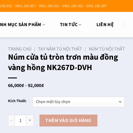
196.992 - 0901.186.997 - 0901.196.551 - 0901.196.552 - 0901.186.997
NH MỤC SẢN PHẨM
TIN TỨC
LIÊN HỆ
TRANG CHỦ
/
TAY NẮM TỦ NỘI THẤT
/
NÚM TỦ NỘI THẤT
Núm cửa tủ tròn trơn màu đồng
vàng hồng NK267D-DVH
Khoảng
66,000
₫
–
92,000
₫
giá:
từ
66,000₫
Kích Thước
đến
92,000₫
Núm cửa tủ tròn trơn màu đồng vàng hồng NK267D-DVH số lượng
THÊM VÀO GIỎ HÀNG