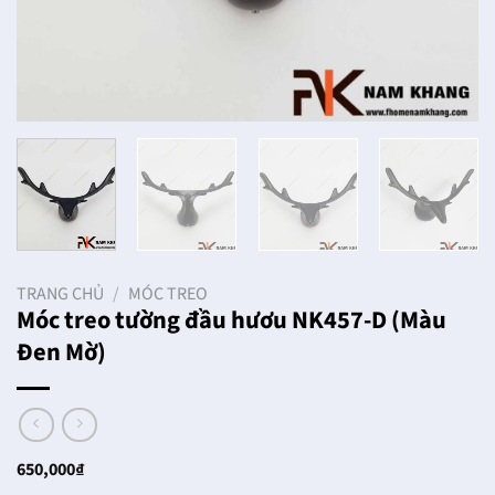
TRANG CHỦ
/
MÓC TREO
Móc treo tường đầu hươu NK457-D (Màu
Đen Mờ)
650,000
₫