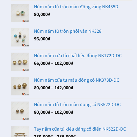
Núm nắm tủ tròn màu đồng vàng NK435D
80,000
₫
Núm nắm tủ tròn phối vân NK328
96,000
₫
Núm nắm cửa tủ chất liệu đồng NK172D-DC
Khoảng
66,000
₫
–
102,000
₫
giá:
từ
Núm nắm cửa tủ màu đồng cổ NK373D-DC
66,000₫
Khoảng
80,000
₫
–
142,000
₫
đến
giá:
102,000₫
từ
Núm nắm tủ tròn màu đồng cổ NK522D-DC
80,000₫
Khoảng
80,000
₫
–
102,000
₫
đến
giá:
142,000₫
từ
Tay nắm cửa tủ kiểu dáng cổ điển NK522D-DC
80,000₫
Khoảng
230,000
₫
–
286,000
₫