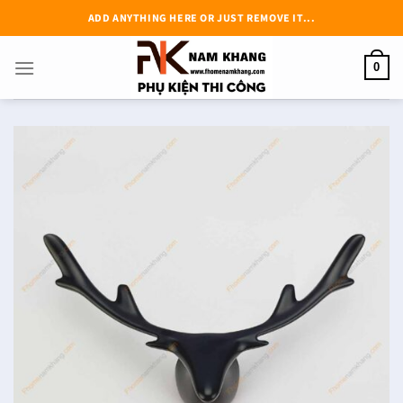
Chuyển
ADD ANYTHING HERE OR JUST REMOVE IT...
đến
nội
0
dung