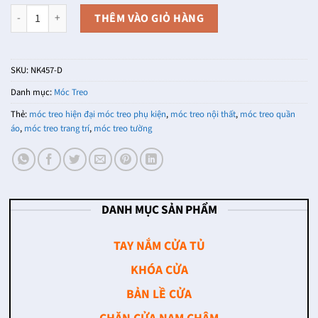
Móc treo tường đầu hươu NK457-D (Màu Đen Mờ) số lượng
THÊM VÀO GIỎ HÀNG
SKU:
NK457-D
Danh mục:
Móc Treo
Thẻ:
móc treo hiện đại móc treo phụ kiện
,
móc treo nội thất
,
móc treo quần
áo
,
móc treo trang trí
,
móc treo tường
DANH MỤC SẢN PHẨM
TAY NẮM CỬA TỦ
KHÓA CỬA
BẢN LỀ CỬA