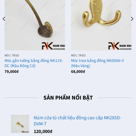
MÓC TREO
MÓC TREO
Móc gắn tường bằng đồng NK119-
Móc treo bằng đồng NKD066-V
DC (Màu Đồng Cổ)
(Màu Vàng)
79,000
₫
68,000
₫
SẢN PHẨM NỔI BẬT
Núm cửa tủ chất liệu đồng cao cấp NK285D-
DVM-T
120,000
₫