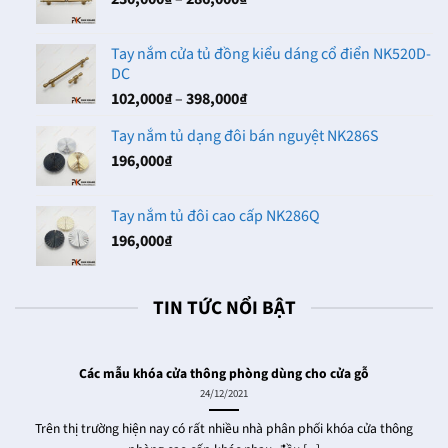
đến
giá:
102,000₫
từ
Tay nắm cửa tủ đồng kiểu dáng cổ điển NK520D-
230,000₫
DC
đến
Khoảng
102,000
₫
–
398,000
₫
286,000₫
giá:
Tay nắm tủ dạng đôi bán nguyệt NK286S
từ
196,000
₫
102,000₫
đến
398,000₫
Tay nắm tủ đôi cao cấp NK286Q
196,000
₫
TIN TỨC NỔI BẬT
Các mẫu khóa cửa thông phòng dùng cho cửa gỗ
24/12/2021
Trên thị trường hiện nay có rất nhiều nhà phân phối khóa cửa thông