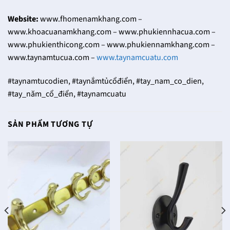
Website:
www.fhomenamkhang.com –
www.khoacuanamkhang.com – www.phukiennhacua.com –
www.phukienthicong.com – www.phukiennamkhang.com –
www.taynamtucua.com –
www.taynamcuatu.com
#taynamtucodien, #taynắmtủcổđiển, #tay_nam_co_dien,
#tay_năm_cổ_điển, #taynamcuatu
SẢN PHẨM TƯƠNG TỰ