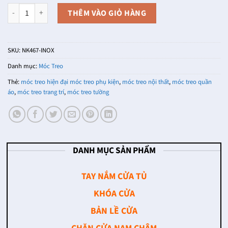
Móc treo tường dạng đơn NK467-INOX (Màu Inox) số lượng
THÊM VÀO GIỎ HÀNG
SKU:
NK467-INOX
Danh mục:
Móc Treo
Thẻ:
móc treo hiện đại móc treo phụ kiện
,
móc treo nội thất
,
móc treo quần
áo
,
móc treo trang trí
,
móc treo tường
DANH MỤC SẢN PHẨM
TAY NẮM CỬA TỦ
KHÓA CỬA
BẢN LỀ CỬA