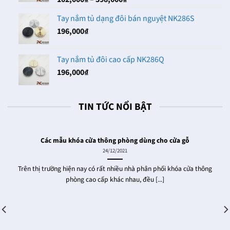
286,000₫
giá:
Tay nắm tủ dạng đôi bán nguyệt NK286S
từ
196,000
₫
102,000₫
đến
398,000₫
Tay nắm tủ đôi cao cấp NK286Q
196,000
₫
TIN TỨC NỔI BẬT
Các mẫu khóa cửa thông phòng dùng cho cửa gỗ
24/12/2021
Trên thị trường hiện nay có rất nhiều nhà phân phối khóa cửa thông
phòng cao cấp khác nhau, đều [...]