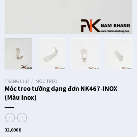
TRANG CHỦ
/
MÓC TREO
Móc treo tường dạng đơn NK467-INOX
(Màu Inox)
32,000
₫