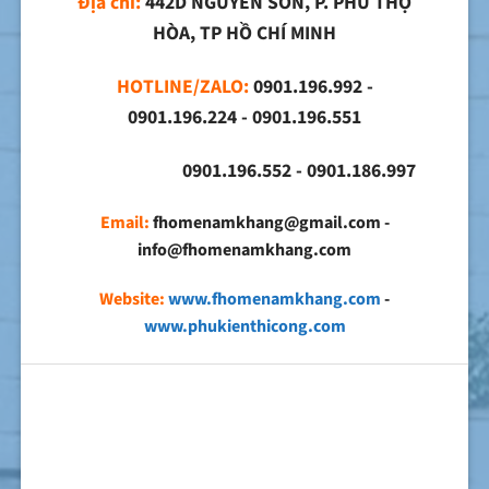
Địa chỉ:
442D NGUYỄN SƠN, P. PHÚ THỌ
HÒA, TP HỒ CHÍ MINH
HOTLINE/ZALO:
0901.196.992 -
0901.196.224 - 0901.196.551
0901.196.552 - 0901.186.997
Email:
fhomenamkhang@gmail.com -
info@fhomenamkhang.com
Website:
www.fhomenamkhang.com
-
www.phukienthicong.com