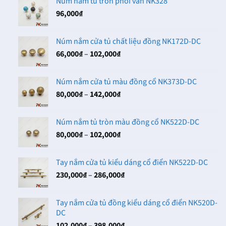
Núm nắm tủ tròn phối vân NK328
96,000
₫
Núm nắm cửa tủ chất liệu đồng NK172D-DC
Khoảng
66,000
₫
–
102,000
₫
giá:
từ
Núm nắm cửa tủ màu đồng cổ NK373D-DC
66,000₫
Khoảng
80,000
₫
–
142,000
₫
đến
giá:
102,000₫
từ
Núm nắm tủ tròn màu đồng cổ NK522D-DC
80,000₫
Khoảng
80,000
₫
–
102,000
₫
đến
giá:
142,000₫
từ
Tay nắm cửa tủ kiểu dáng cổ điển NK522D-DC
80,000₫
Khoảng
230,000
₫
–
286,000
₫
đến
giá:
102,000₫
từ
Tay nắm cửa tủ đồng kiểu dáng cổ điển NK520D-
230,000₫
DC
đến
Khoảng
102,000
₫
–
398,000
₫