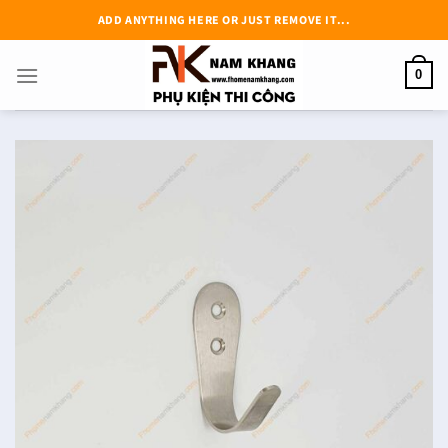
Chuyển
ADD ANYTHING HERE OR JUST REMOVE IT...
đến
nội
0
dung