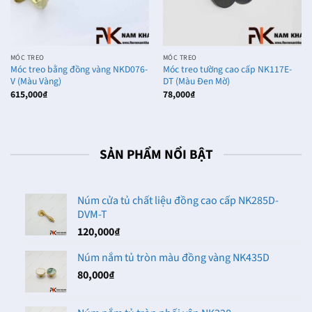
MÓC TREO
MÓC TREO
Móc treo bằng đồng vàng NKD076-
Móc treo tường cao cấp NK117E-
V (Màu Vàng)
DT (Màu Đen Mờ)
615,000
₫
78,000
₫
SẢN PHẨM NỔI BẬT
Núm cửa tủ chất liệu đồng cao cấp NK285D-
DVM-T
120,000
₫
Núm nắm tủ tròn màu đồng vàng NK435D
80,000
₫