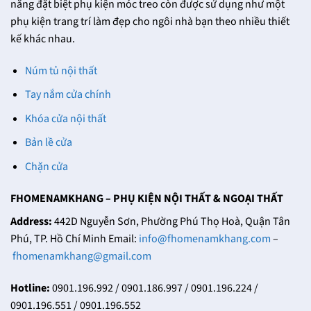
năng đặt biệt phụ kiện móc treo còn được sử dụng như một
phụ kiện trang trí làm đẹp cho ngôi nhà bạn theo nhiều thiết
kế khác nhau.
Núm tủ nội thất
Tay nắm cửa chính
Khóa cửa nội thất
Bản lề cửa
Chặn cửa
FHOMENAMKHANG – PHỤ KIỆN NỘI THẤT & NGOẠI THẤT
Address:
442D Nguyễn Sơn, Phường Phú Thọ Hoà, Quận Tân
Phú, TP. Hồ Chí Minh Email:
info@fhomenamkhang.com
–
fhomenamkhang@gmail.com
Hotline:
0901.196.992 / 0901.186.997 / 0901.196.224 /
0901.196.551 / 0901.196.552