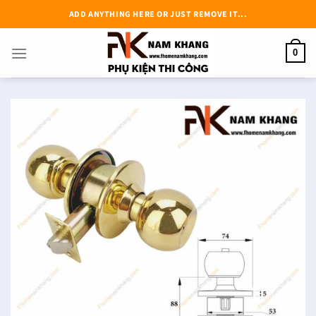
Chuyển
ADD ANYTHING HERE OR JUST REMOVE IT...
đến
nội
0
dung