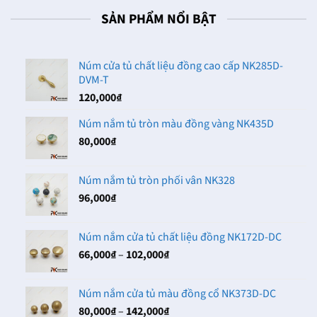
SẢN PHẨM NỔI BẬT
Núm cửa tủ chất liệu đồng cao cấp NK285D-
DVM-T
120,000
₫
Núm nắm tủ tròn màu đồng vàng NK435D
80,000
₫
Núm nắm tủ tròn phối vân NK328
96,000
₫
Núm nắm cửa tủ chất liệu đồng NK172D-DC
Khoảng
66,000
₫
–
102,000
₫
giá:
từ
Núm nắm cửa tủ màu đồng cổ NK373D-DC
66,000₫
Khoảng
80,000
₫
–
142,000
₫
đến