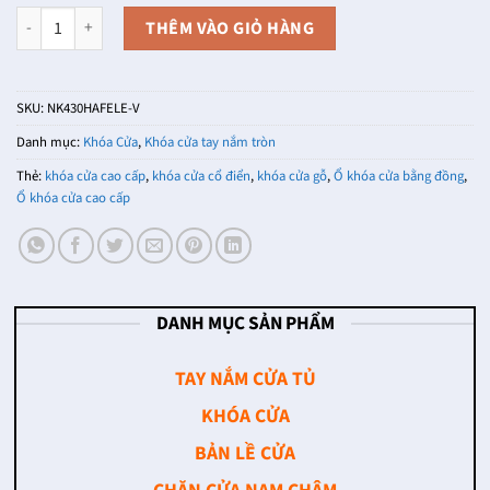
Khóa cửa tay nắm tròn NK430HAFELE-V (Màu Vàng) số lượng
THÊM VÀO GIỎ HÀNG
SKU:
NK430HAFELE-V
Danh mục:
Khóa Cửa
,
Khóa cửa tay nắm tròn
Thẻ:
khóa cửa cao cấp
,
khóa cửa cổ điển
,
khóa cửa gỗ
,
Ổ khóa cửa bằng đồng
,
Ổ khóa cửa cao cấp
DANH MỤC SẢN PHẨM
TAY NẮM CỬA TỦ
KHÓA CỬA
BẢN LỀ CỬA