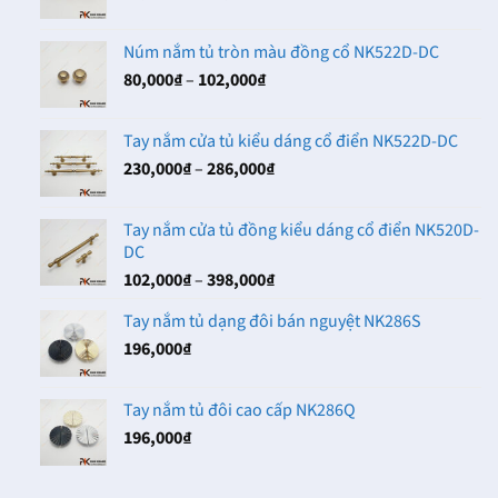
giá:
102,000₫
từ
Núm nắm tủ tròn màu đồng cổ NK522D-DC
80,000₫
Khoảng
80,000
₫
–
102,000
₫
đến
giá:
142,000₫
từ
Tay nắm cửa tủ kiểu dáng cổ điển NK522D-DC
80,000₫
Khoảng
230,000
₫
–
286,000
₫
đến
giá:
102,000₫
từ
Tay nắm cửa tủ đồng kiểu dáng cổ điển NK520D-
230,000₫
DC
đến
Khoảng
102,000
₫
–
398,000
₫
286,000₫
giá:
Tay nắm tủ dạng đôi bán nguyệt NK286S
từ
196,000
₫
102,000₫
đến
398,000₫
Tay nắm tủ đôi cao cấp NK286Q
196,000
₫