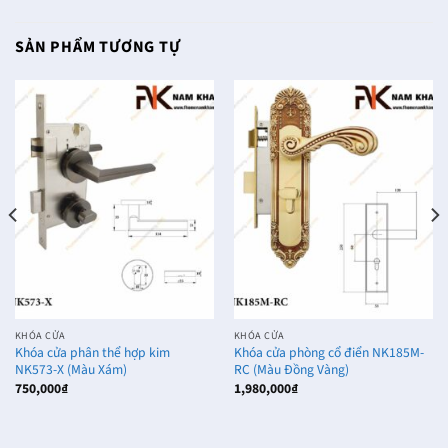
SẢN PHẨM TƯƠNG TỰ
KHÓA CỬA
KHÓA CỬA
Khóa cửa phân thể hợp kim
Khóa cửa phòng cổ điển NK185M-
NK573-X (Màu Xám)
RC (Màu Đồng Vàng)
750,000
₫
1,980,000
₫