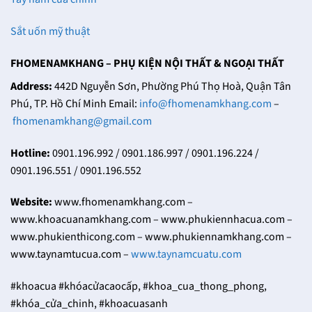
Sắt uốn mỹ thuật
FHOMENAMKHANG – PHỤ KIỆN NỘI THẤT & NGOẠI THẤT
Address:
442D Nguyễn Sơn, Phường Phú Thọ Hoà, Quận Tân
Phú, TP. Hồ Chí Minh Email:
info@fhomenamkhang.com
–
fhomenamkhang@gmail.com
Hotline:
0901.196.992 / 0901.186.997 / 0901.196.224 /
0901.196.551 / 0901.196.552
Website:
www.fhomenamkhang.com –
www.khoacuanamkhang.com – www.phukiennhacua.com –
www.phukienthicong.com – www.phukiennamkhang.com –
www.taynamtucua.com –
www.taynamcuatu.com
#khoacua #khóacửacaocấp, #khoa_cua_thong_phong,
#khóa_cửa_chinh, #khoacuasanh