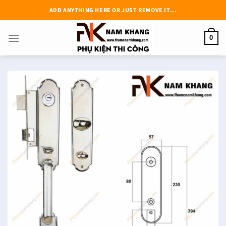
Chuyển
ADD ANYTHING HERE OR JUST REMOVE IT...
đến
nội
0
dung