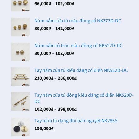
Khoảng
66,000
₫
–
102,000
₫
giá:
từ
Núm nắm cửa tủ màu đồng cổ NK373D-DC
66,000₫
Khoảng
80,000
₫
–
142,000
₫
đến
giá:
102,000₫
từ
Núm nắm tủ tròn màu đồng cổ NK522D-DC
80,000₫
Khoảng
80,000
₫
–
102,000
₫
đến
giá:
142,000₫
từ
Tay nắm cửa tủ kiểu dáng cổ điển NK522D-DC
80,000₫
Khoảng
230,000
₫
–
286,000
₫
đến
giá:
102,000₫
từ
Tay nắm cửa tủ đồng kiểu dáng cổ điển NK520D-
230,000₫
DC
đến
Khoảng
102,000
₫
–
398,000
₫
286,000₫
giá:
Tay nắm tủ dạng đôi bán nguyệt NK286S
từ
196,000
₫
102,000₫
đến