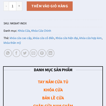
Khóa cửa thân mỹ cao cấp NK564T-INOX (Màu Inox) số lượng
THÊM VÀO GIỎ HÀNG
SKU:
NK564T-INOX
Danh mục:
Khóa Cửa
,
Khóa Cửa Chính
Thẻ:
khóa cửa cao cấp
,
khóa cửa cổ điển
,
Khóa cửa hiện đại
,
khóa cửa hợp kim
,
khóa thân mỹ
DANH MỤC SẢN PHẨM
TAY NẮM CỬA TỦ
KHÓA CỬA
BẢN LỀ CỬA