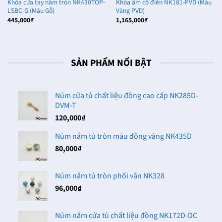
Khóa cửa tay nắm tròn NK430TOP-
Khóa âm cổ điển NK181-PVD (Màu
LSBC-G (Màu Gỗ)
Vàng PVD)
445,000
₫
1,165,000
₫
SẢN PHẨM NỔI BẬT
Núm cửa tủ chất liệu đồng cao cấp NK285D-
DVM-T
120,000
₫
Núm nắm tủ tròn màu đồng vàng NK435D
80,000
₫
Núm nắm tủ tròn phối vân NK328
96,000
₫
Núm nắm cửa tủ chất liệu đồng NK172D-DC