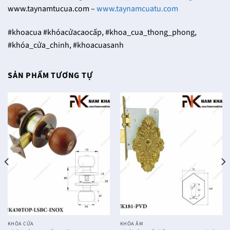
www.taynamtucua.com –
www.taynamcuatu.com
#khoacua #khóacửacaocấp, #khoa_cua_thong_phong,
#khóa_cửa_chinh, #khoacuasanh
SẢN PHẨM TƯƠNG TỰ
KHÓA CỬA
KHÓA ÂM