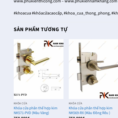
www.phukienthicong.com – www.phukiennamkhang.com 
#khoacua #khóacửacaocấp, #khoa_cua_thong_phong, #kh
SẢN PHẨM TƯƠNG TỰ
KHÓA CỬA
KHÓA CỬA
Khóa cửa phân thể hợp kim
Khóa cửa phân thể hợp kim
NK571-PVD (Màu Vàng)
NK569-RX (Màu Đồng Rêu )