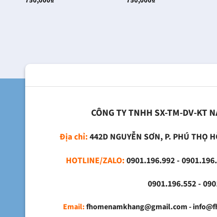
750,000
₫
750,000
₫
CÔNG TY TNHH SX-TM-DV-KT 
Địa chỉ:
442D NGUYỄN SƠN, P. PHÚ THỌ H
HOTLINE/ZALO:
0901.196.992 - 0901.196.
0901.196.552 - 0901.
Email:
fhomenamkhang@gmail.com - info@