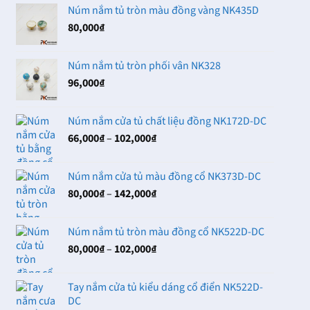
Núm nắm tủ tròn màu đồng vàng NK435D
80,000
₫
Núm nắm tủ tròn phối vân NK328
96,000
₫
Núm nắm cửa tủ chất liệu đồng NK172D-DC
Khoảng
66,000
₫
–
102,000
₫
giá:
từ
Núm nắm cửa tủ màu đồng cổ NK373D-DC
66,000₫
Khoảng
80,000
₫
–
142,000
₫
đến
giá:
102,000₫
từ
Núm nắm tủ tròn màu đồng cổ NK522D-DC
80,000₫
Khoảng
80,000
₫
–
102,000
₫
đến
giá:
142,000₫
từ
Tay nắm cửa tủ kiểu dáng cổ điển NK522D-
80,000₫
DC
đến