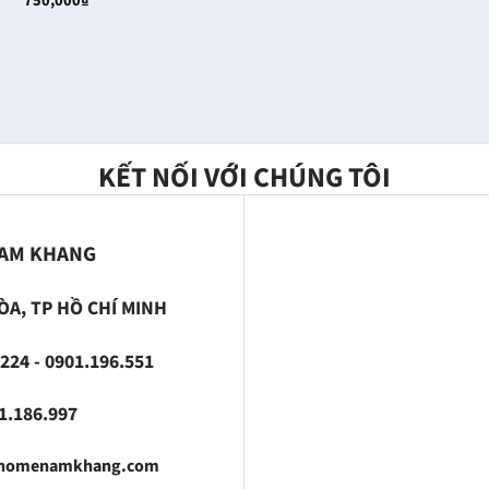
750,000
₫
KẾT NỐI VỚI CHÚNG TÔI
NAM KHANG
ÒA, TP HỒ CHÍ MINH
224 - 0901.196.551
186.997
fhomenamkhang.com