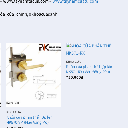
– www.taynamtucua.com –
www.taynamcuatu.com
óa_cửa_chinh, #khoacuasanh
KHÓA CỬA
K
Khóa cửa phân thể hợp kim
K
NK571-RX (Màu Đông Rêu)
N
750,000
₫
7
KHÓA CỬA
Khóa cửa phân thể hợp kim
NK570-VM (Màu Vàng Mờ)