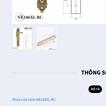
THÔNG S
MÔ TẢ
Khóa cửa sảnh NK186XL-RC: