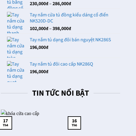
Khoảng
230,000
₫
–
286,000
₫
102,000₫
giá:
Tay nắm cửa tủ đồng kiểu dáng cổ điển
từ
NK520D-DC
230,000₫
Khoảng
102,000
₫
–
398,000
₫
đến
giá:
286,000₫
Tay nắm tủ dạng đôi bán nguyệt NK286S
từ
196,000
₫
102,000₫
đến
398,000₫
Tay nắm tủ đôi cao cấp NK286Q
196,000
₫
TIN TỨC NỔI BẬT
17
16
Th4
Th6