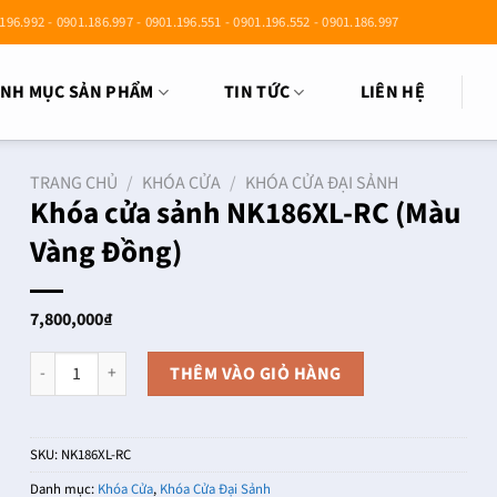
196.992 - 0901.186.997 - 0901.196.551 - 0901.196.552 - 0901.186.997
NH MỤC SẢN PHẨM
TIN TỨC
LIÊN HỆ
TRANG CHỦ
/
KHÓA CỬA
/
KHÓA CỬA ĐẠI SẢNH
Khóa cửa sảnh NK186XL-RC (Màu
Vàng Đồng)
7,800,000
₫
Khóa cửa sảnh NK186XL-RC (Màu Vàng Đồng) số lượng
THÊM VÀO GIỎ HÀNG
SKU:
NK186XL-RC
Danh mục:
Khóa Cửa
,
Khóa Cửa Đại Sảnh