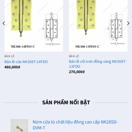
BẢN LỀ
BẢN LỀ
Bản lề cối trơn đồng vàng NK308T-
Bản lề cửa NK308T-14FDO
13FDO
460,000
₫
270,000
₫
SẢN PHẨM NỔI BẬT
Núm cửa tủ chất liệu đồng cao cấp NK285D-
DVM-T