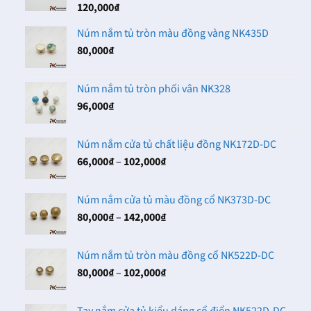
120,000
₫
Núm nắm tủ tròn màu đồng vàng NK435D
80,000
₫
Núm nắm tủ tròn phối vân NK328
96,000
₫
Núm nắm cửa tủ chất liệu đồng NK172D-DC
Khoảng
66,000
₫
–
102,000
₫
giá:
từ
Núm nắm cửa tủ màu đồng cổ NK373D-DC
66,000₫
Khoảng
80,000
₫
–
142,000
₫
đến
giá:
102,000₫
từ
Núm nắm tủ tròn màu đồng cổ NK522D-DC
80,000₫
Khoảng
80,000
₫
–
102,000
₫
đến
giá:
142,000₫
từ
Tay nắm cửa tủ kiểu dáng cổ điển NK522D-DC