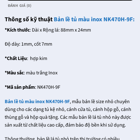
ĐÁNH GIÁ (0)
Thông số kỹ thuật
Bản lề tủ màu inox NK470H-9F:
*Kích thước
: Dài x Rộng lá: 88mm x 24mm
Độ dày: 1mm, cốt 7mm
*Chất Liệu
: hợp kim
*Màu sắc
: màu trắng Inox
*Mã sản phẩm
: NK470H-9F
Bản lề tủ màu inox NK470H-9F
, mẫu bản lề size nhỏ chuyên
dùng cho các dạng tủ kệ nhỏ, cánh cửa tủ, cánh hộp gỗ, cánh
thùng gỗ và hộp quà tặng. Các mẫu bản lề lá tủ nhỏ này được
sản xuất từ chất liệu cao cấp, đảm bảo độ bền khi sử dụng.
Thông thường, bản lề lá tủ nhỏ trên thị trường có nhiều