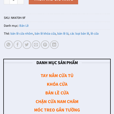
SKU:
NK470H-9F
Danh mục:
Bản Lề
Thẻ:
bản lề cửa nhôm
,
bản lề khóa cửa
,
bản lề lá
,
các loại bản lề
,
lề cửa
DANH MỤC SẢN PHẨM
TAY NẮM CỬA TỦ
KHÓA CỬA
BẢN LỀ CỬA
CHẶN CỬA NAM CHÂM
MÓC TREO GẮN TƯỜNG