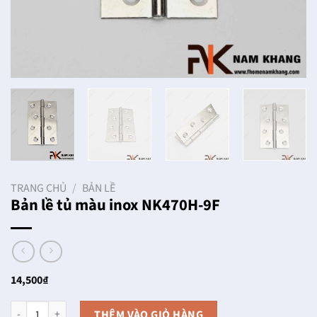
TRANG CHỦ
/
BẢN LỀ
Bản lề tủ màu inox NK470H-9F
14,500
₫
Bản lề tủ màu inox NK470H-9F số lượng
THÊM VÀO GIỎ HÀNG