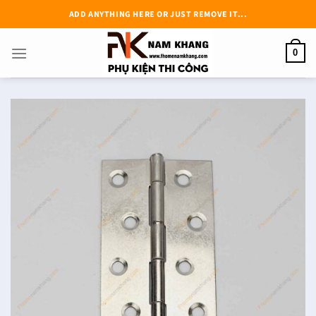
Chuyển
ADD ANYTHING HERE OR JUST REMOVE IT...
đến
nội
0
dung