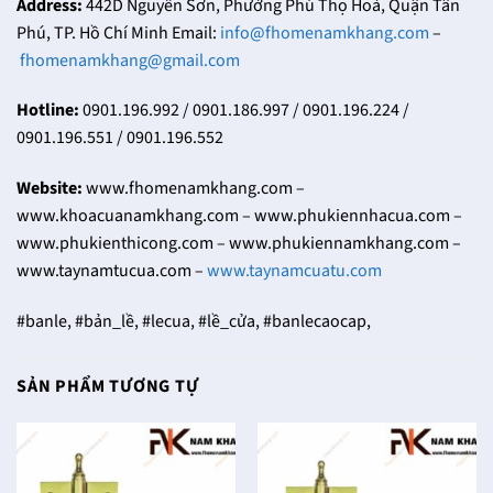
Address:
442D Nguyễn Sơn, Phường Phú Thọ Hoà, Quận Tân
Phú, TP. Hồ Chí Minh Email:
info@fhomenamkhang.com
–
fhomenamkhang@gmail.com
Hotline:
0901.196.992 / 0901.186.997 / 0901.196.224 /
0901.196.551 / 0901.196.552
Website:
www.fhomenamkhang.com –
www.khoacuanamkhang.com – www.phukiennhacua.com –
www.phukienthicong.com – www.phukiennamkhang.com –
www.taynamtucua.com –
www.taynamcuatu.com
#banle, #bản_lề, #lecua, #lề_cửa, #banlecaocap,
SẢN PHẨM TƯƠNG TỰ