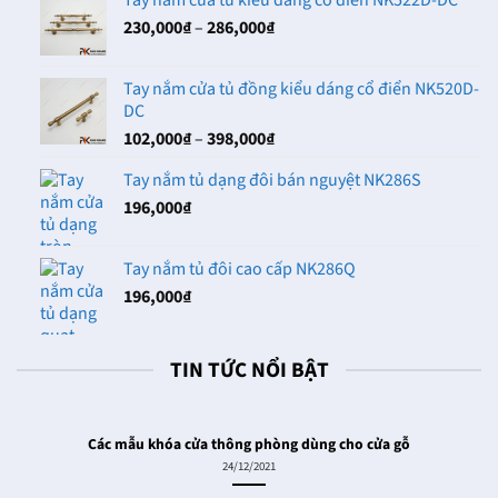
80,000₫
Khoảng
230,000
₫
–
286,000
₫
đến
giá:
102,000₫
từ
Tay nắm cửa tủ đồng kiểu dáng cổ điển NK520D-
230,000₫
DC
đến
Khoảng
102,000
₫
–
398,000
₫
286,000₫
giá:
Tay nắm tủ dạng đôi bán nguyệt NK286S
từ
196,000
₫
102,000₫
đến
398,000₫
Tay nắm tủ đôi cao cấp NK286Q
196,000
₫
TIN TỨC NỔI BẬT
Các mẫu khóa cửa thông phòng dùng cho cửa gỗ
24/12/2021