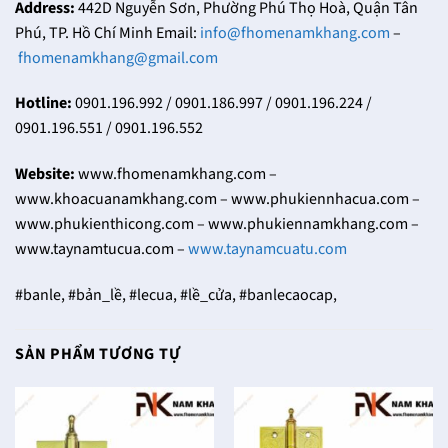
Address:
442D Nguyễn Sơn, Phường Phú Thọ Hoà, Quận Tân
Phú, TP. Hồ Chí Minh Email:
info@fhomenamkhang.com
–
fhomenamkhang@gmail.com
Hotline:
0901.196.992 / 0901.186.997 / 0901.196.224 /
0901.196.551 / 0901.196.552
Website:
www.fhomenamkhang.com –
www.khoacuanamkhang.com – www.phukiennhacua.com –
www.phukienthicong.com – www.phukiennamkhang.com –
www.taynamtucua.com –
www.taynamcuatu.com
#banle, #bản_lề, #lecua, #lề_cửa, #banlecaocap,
SẢN PHẨM TƯƠNG TỰ