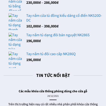
Khoảng
230,000
₫
–
286,000
₫
đến
giá:
102,000₫
từ
Tay nắm cửa tủ đồng kiểu dáng cổ điển NK520D-
230,000₫
DC
đến
Khoảng
102,000
₫
–
398,000
₫
286,000₫
giá:
Tay nắm tủ dạng đôi bán nguyệt NK286S
từ
196,000
₫
102,000₫
đến
398,000₫
Tay nắm tủ đôi cao cấp NK286Q
196,000
₫
TIN TỨC NỔI BẬT
Các mẫu khóa cửa thông phòng dùng cho cửa gỗ
24/12/2021
Trên thị trường hiện nay có rất nhiều nhà phân phối khóa cửa thông