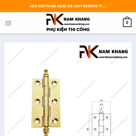
Chuyển
ADD ANYTHING HERE OR JUST REMOVE IT...
đến
nội
0
dung