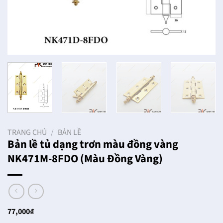
TRANG CHỦ
/
BẢN LỀ
Bản lề tủ dạng trơn màu đồng vàng
NK471M-8FDO (Màu Đồng Vàng)
77,000
₫