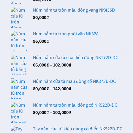
Núm nắm tủ tròn màu đồng vàng NK435D
80,000
₫
Núm nắm tủ tròn phối vân NK328
96,000
₫
Núm nắm cửa tủ chất liệu đồng NK172D-DC
Khoảng
66,000
₫
–
102,000
₫
giá:
từ
Núm nắm cửa tủ màu đồng cổ NK373D-DC
66,000₫
Khoảng
80,000
₫
–
142,000
₫
đến
giá:
102,000₫
từ
Núm nắm tủ tròn màu đồng cổ NK522D-DC
80,000₫
Khoảng
80,000
₫
–
102,000
₫
đến
giá:
142,000₫
từ
Tay nắm cửa tủ kiểu dáng cổ điển NK522D-DC
80,000₫