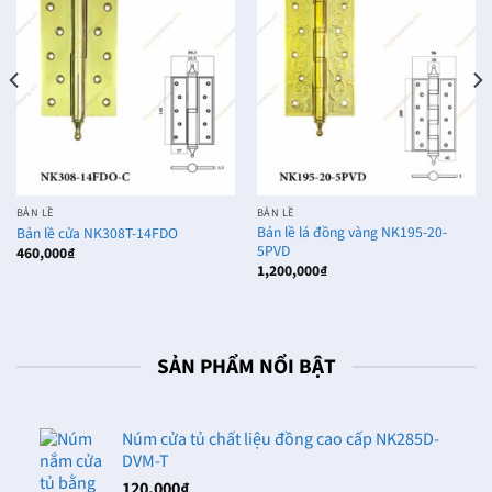
BẢN LỀ
BẢN LỀ
Bản lề lá đồng vàng NK195-20-
Bản lề cửa NK308T-14FDO
5PVD
460,000
₫
1,200,000
₫
SẢN PHẨM NỔI BẬT
Núm cửa tủ chất liệu đồng cao cấp NK285D-
DVM-T
120,000
₫