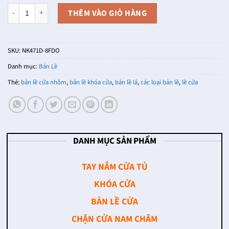
Bản lề tủ dạng trơn màu đồng vàng NK471M-8FDO (Màu Đồng Vàng) 
THÊM VÀO GIỎ HÀNG
SKU:
NK471D-8FDO
Danh mục:
Bản Lề
Thẻ:
bản lề cửa nhôm
,
bản lề khóa cửa
,
bản lề lá
,
các loại bản lề
,
lề cửa
DANH MỤC SẢN PHẨM
TAY NẮM CỬA TỦ
KHÓA CỬA
BẢN LỀ CỬA
CHẶN CỬA NAM CHÂM