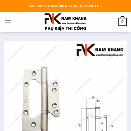
Chuyển
ADD ANYTHING HERE OR JUST REMOVE IT...
đến
nội
0
dung