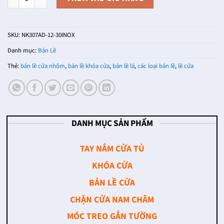
SKU:
NK307AD-12-30INOX
Danh mục:
Bản Lề
Thẻ:
bản lề cửa nhôm
,
bản lề khóa cửa
,
bản lề lá
,
các loại bản lề
,
lề cửa
DANH MỤC SẢN PHẨM
TAY NẮM CỬA TỦ
KHÓA CỬA
BẢN LỀ CỬA
CHẶN CỬA NAM CHÂM
MÓC TREO GẮN TƯỜNG