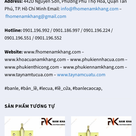
Address:
442D Nguyễn Sơn, Phường Phú Thọ Hoà, Quận Tân
Phú, TP. Hồ Chí Minh Email:
info@fhomenamkhang.com
–
fhomenamkhang@gmail.com
Hotline:
0901.196.992 / 0901.186.997 / 0901.196.224 /
0901.196.551 / 0901.196.552
Website:
www.fhomenamkhang.com –
www.khoacuanamkhang.com – www.phukiennhacua.com –
www.phukienthicong.com – www.phukiennamkhang.com –
www.taynamtucua.com –
www.taynamcuatu.com
#banle, #bản_lề, #lecua, #lề_cửa, #banlecaocap,
SẢN PHẨM TƯƠNG TỰ