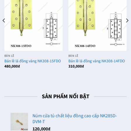
BẢN LỀ
BẢN LỀ
Bản lề lá đồng vàng NK308-15FDO
Bản lề lá đồng vàng NK308-14FDO
480,000
₫
310,000
₫
SẢN PHẨM NỔI BẬT
Núm cửa tủ chất liệu đồng cao cấp NK285D-
DVM-T
120,000
₫