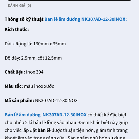
ĐÁNH GIÁ (0)
Thông số kỹ thuật
Bản lề âm dương NK307AD-12-30INOX:
Kích thước:
Dài x Rộng lá: 130mm x 35mm
Độ dày: 2.5mm, cốt 12.5mm
Chất liệu:
inox 304
Màu sắc:
màu inox xước
Mã sản phẩm:
NK307AD-12-30INOX
Bản lề âm dương NK307AD-12-30INOX
có thiết kế đặc biệt
cho phép 2 lá bản lề lồng vào nhau. Điểm khác biệt này giúp
cho việc lắp đặt
bản lề
được thuận tiện hơn, giảm tình trạng
khoét âm vào trong cánh cửa. Sản phẩm phù hợp sử dụng