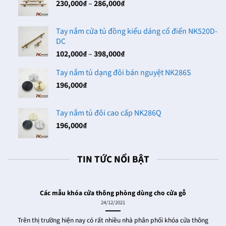
Khoảng
230,000
₫
–
286,000
₫
đến
giá:
102,000₫
từ
Tay nắm cửa tủ đồng kiểu dáng cổ điển NK520D-
230,000₫
DC
đến
Khoảng
102,000
₫
–
398,000
₫
286,000₫
giá:
Tay nắm tủ dạng đôi bán nguyệt NK286S
từ
196,000
₫
102,000₫
đến
398,000₫
Tay nắm tủ đôi cao cấp NK286Q
196,000
₫
TIN TỨC NỔI BẬT
Các mẫu khóa cửa thông phòng dùng cho cửa gỗ
24/12/2021
Trên thị trường hiện nay có rất nhiều nhà phân phối khóa cửa thông