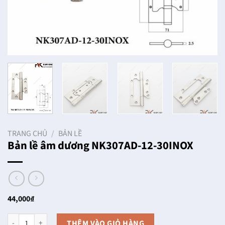
TRANG CHỦ
/
BẢN LỀ
Bản lề âm dương NK307AD-12-30INOX
44,000
₫
Bản lề âm dương NK307AD-12-30INOX số lượng
THÊM VÀO GIỎ HÀNG