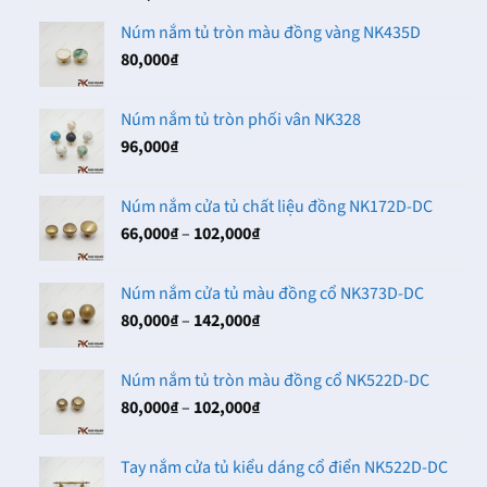
Núm nắm tủ tròn màu đồng vàng NK435D
80,000
₫
Núm nắm tủ tròn phối vân NK328
96,000
₫
Núm nắm cửa tủ chất liệu đồng NK172D-DC
Khoảng
66,000
₫
–
102,000
₫
giá:
từ
Núm nắm cửa tủ màu đồng cổ NK373D-DC
66,000₫
Khoảng
80,000
₫
–
142,000
₫
đến
giá:
102,000₫
từ
Núm nắm tủ tròn màu đồng cổ NK522D-DC
80,000₫
Khoảng
80,000
₫
–
102,000
₫
đến
giá:
142,000₫
từ
Tay nắm cửa tủ kiểu dáng cổ điển NK522D-DC
80,000₫